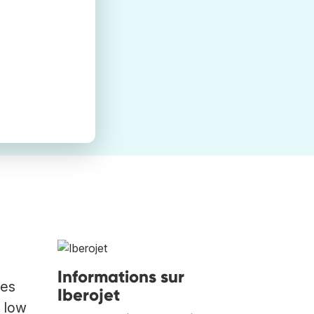
Informations sur
tes
Iberojet
e low