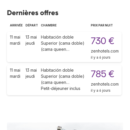
Dernières offres
ARRIVÉE
DÉPART
CHAMBRE
PRIX PAR NUIT
11 mai
13 mai
Habitación doble
730 €
mardi
jeudi
Superior (cama doble)
(cama queen…
zenhotels.com
il y a 6 jours
11 mai
13 mai
Habitación doble
785 €
mardi
jeudi
Superior (cama doble)
(cama queen…
zenhotels.com
Petit-déjeuner inclus
il y a 6 jours