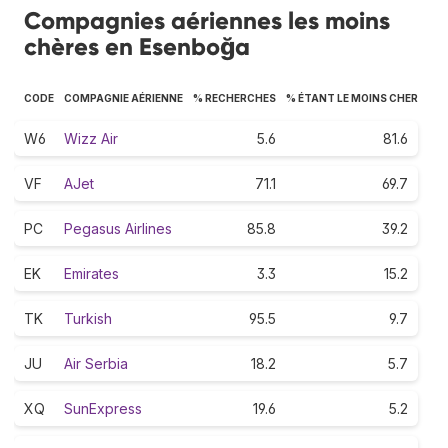
Compagnies aériennes les moins
chères en Esenboğa
CODE
COMPAGNIE AÉRIENNE
% RECHERCHES
% ÉTANT LE MOINS CHER
W6
Wizz Air
5.6
81.6
VF
AJet
71.1
69.7
PC
Pegasus Airlines
85.8
39.2
EK
Emirates
3.3
15.2
TK
Turkish
95.5
9.7
JU
Air Serbia
18.2
5.7
XQ
SunExpress
19.6
5.2