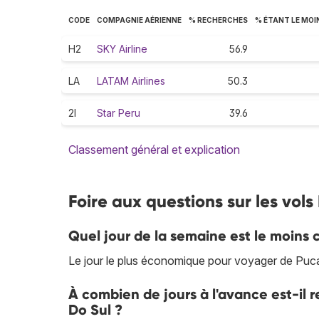
CODE
COMPAGNIE AÉRIENNE
% RECHERCHES
% ÉTANT LE MOI
H2
SKY Airline
56.9
LA
LATAM Airlines
50.3
2I
Star Peru
39.6
Classement général et explication
Foire aux questions sur les vols
Quel jour de la semaine est le moins 
Le jour le plus économique pour voyager de Pucall
À combien de jours à l'avance est-il
Do Sul ?