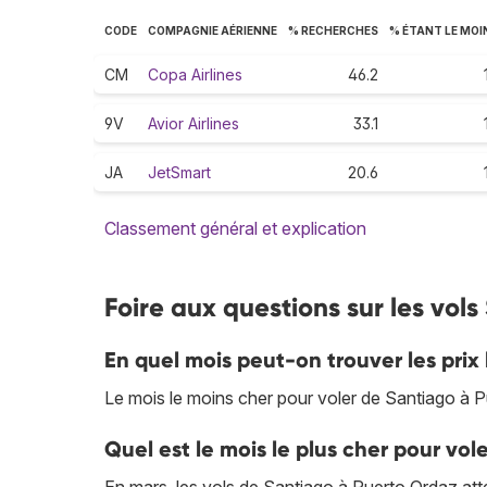
CODE
COMPAGNIE AÉRIENNE
% RECHERCHES
% ÉTANT LE MOI
CM
Copa Airlines
46.2
9V
Avior Airlines
33.1
JA
JetSmart
20.6
Classement général et explication
Foire aux questions sur les vol
En quel mois peut-on trouver les prix
Le mois le moins cher pour voler de Santiago à Pue
Quel est le mois le plus cher pour vo