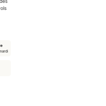
 des
vols
de
 mardi