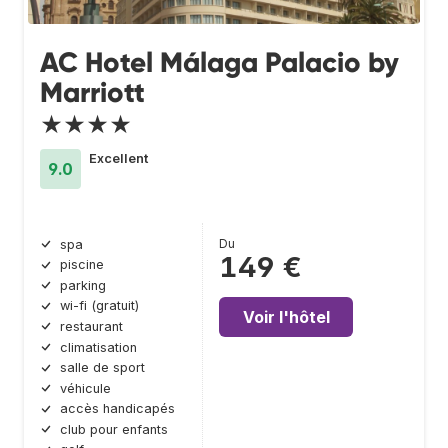
AC Hotel Málaga Palacio by
Marriott
★★★★
Excellent
9.0
Du
spa
149 €
piscine
parking
wi-fi (gratuit)
Voir l'hôtel
restaurant
climatisation
salle de sport
véhicule
accès handicapés
club pour enfants