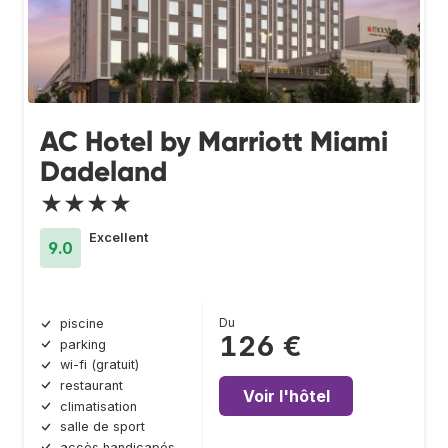
AC Hotel by Marriott Miami
Dadeland
★★★★
Excellent
9.0
Du
piscine
126 €
parking
wi-fi (gratuit)
restaurant
Voir l'hôtel
climatisation
salle de sport
accès handicapés