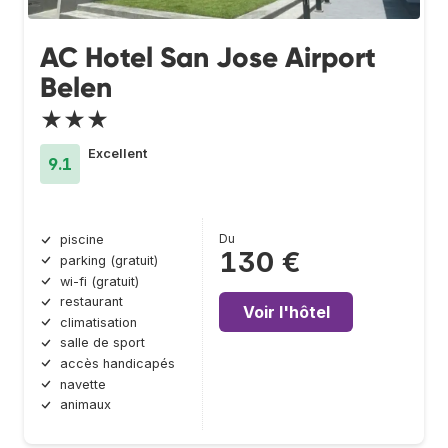
AC Hotel San Jose Airport
Belen
★★★
Excellent
9.1
Du
piscine
130 €
parking (gratuit)
wi-fi (gratuit)
restaurant
Voir l'hôtel
climatisation
salle de sport
accès handicapés
navette
animaux