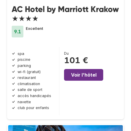
AC Hotel by Marriott Krakow
★★★★
Excellent
9.1
Du
spa
101 €
piscine
parking
wi-fi (gratuit)
Voir l'hôtel
restaurant
climatisation
salle de sport
accès handicapés
navette
club pour enfants