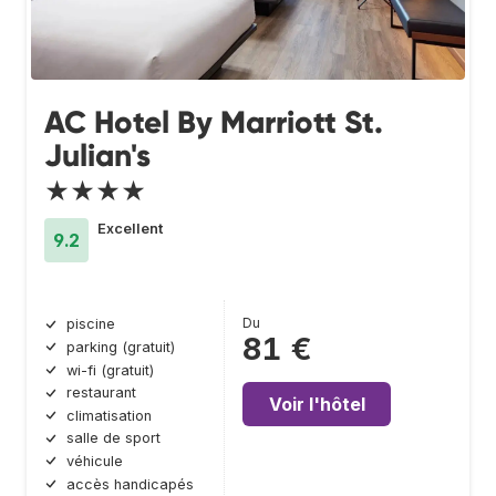
AC Hotel By Marriott St.
Julian's
★★★★
Excellent
9.2
Du
piscine
81 €
parking (gratuit)
wi-fi (gratuit)
restaurant
Voir l'hôtel
climatisation
salle de sport
véhicule
accès handicapés