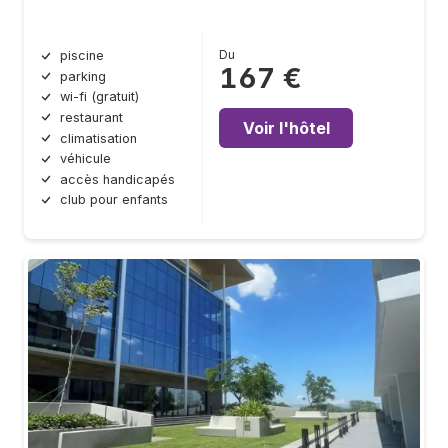
Du
piscine
167 €
parking
wi-fi (gratuit)
restaurant
Voir l'hôtel
climatisation
véhicule
accès handicapés
club pour enfants