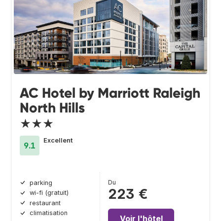
AC Hotel by Marriott Raleigh
North Hills
★★★
Excellent
9.1
Du
parking
223 €
wi-fi (gratuit)
restaurant
climatisation
Voir l'hôtel