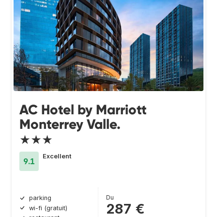
AC Hotel by Marriott
Monterrey Valle.
★★★
Excellent
9.1
Du
parking
287 €
wi-fi (gratuit)