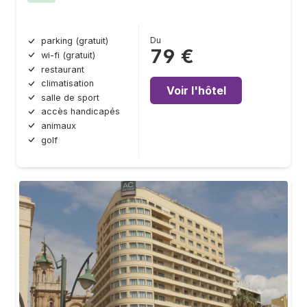
Du
parking (gratuit)
79 €
wi-fi (gratuit)
restaurant
climatisation
Voir l'hôtel
salle de sport
accès handicapés
animaux
golf