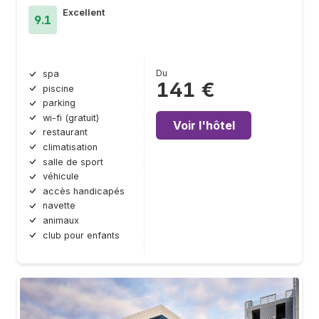
Excellent
9.1
Du
spa
141 €
piscine
parking
wi-fi (gratuit)
Voir l'hôtel
restaurant
climatisation
salle de sport
véhicule
accès handicapés
navette
animaux
club pour enfants