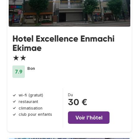
Hotel Excellence Enmachi
Ekimae
★★
Bon
7.9
Du
wi-fi (gratuit)
30 €
restaurant
climatisation
club pour enfants
Voir l'hôtel