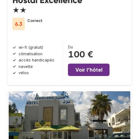
Hostal Excellence
★★
Correct
6.3
Du
wi-fi (gratuit)
100 €
climatisation
accès handicapés
navette
Voir l'hôtel
vélos