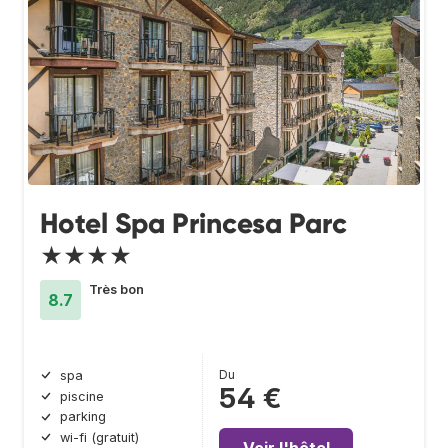
Hotel Spa Princesa Parc
★★★★
Très bon
8.7
Du
spa
54 €
piscine
parking
wi-fi (gratuit)
Voir l'hôtel