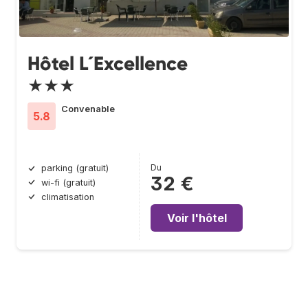
Hôtel L´Excellence
★★★
Convenable
5.8
Du
parking (gratuit)
32 €
wi-fi (gratuit)
climatisation
Voir l'hôtel