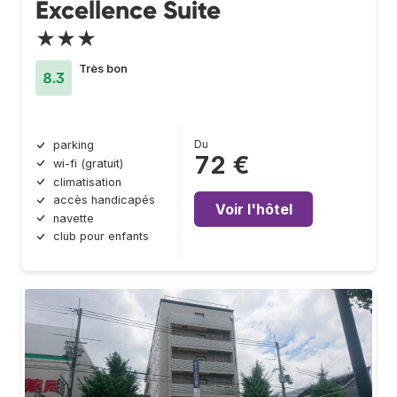
Excellence Suite
★★★
Très bon
8.3
Du
parking
72 €
wi-fi (gratuit)
climatisation
accès handicapés
Voir l'hôtel
navette
club pour enfants