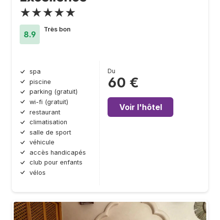
★★★★★
Très bon
8.9
Du
spa
60 €
piscine
parking (gratuit)
wi-fi (gratuit)
Voir l'hôtel
restaurant
climatisation
salle de sport
véhicule
accès handicapés
club pour enfants
vélos