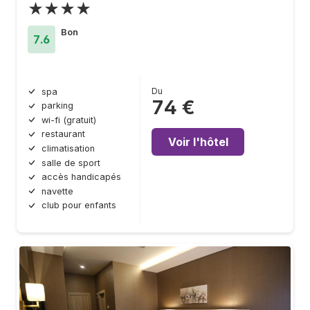
★★★★
Bon
7.6
Du
spa
74 €
parking
wi-fi (gratuit)
restaurant
Voir l'hôtel
climatisation
salle de sport
accès handicapés
navette
club pour enfants