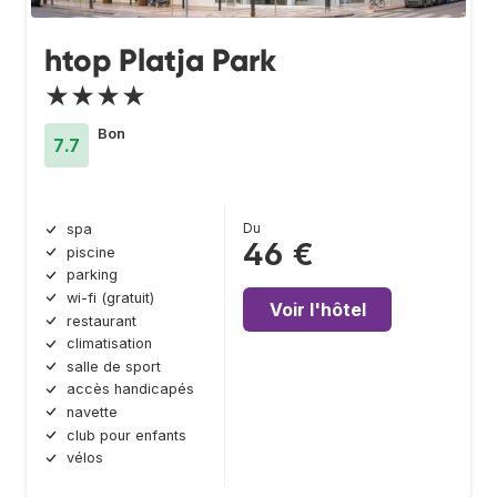
htop Platja Park
★★★★
Bon
7.7
Du
spa
46 €
piscine
parking
wi-fi (gratuit)
Voir l'hôtel
restaurant
climatisation
salle de sport
accès handicapés
navette
club pour enfants
vélos