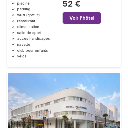
52 €
piscine
parking
wi-fi (gratuit)
Voir l'hôtel
restaurant
climatisation
salle de sport
accès handicapés
navette
club pour enfants
vélos