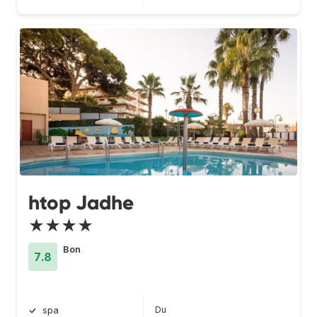
htop Jadhe
★★★★
Bon
7.8
Du
spa