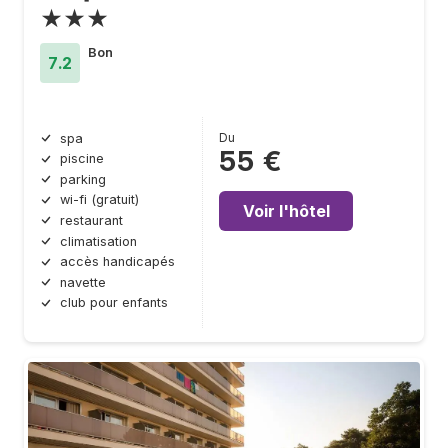
★★★
Bon
7.2
Du
spa
55 €
piscine
parking
wi-fi (gratuit)
Voir l'hôtel
restaurant
climatisation
accès handicapés
navette
club pour enfants