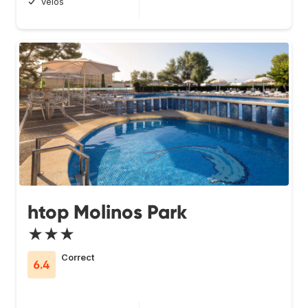
vélos
htop Molinos Park
★★★
Correct
6.4