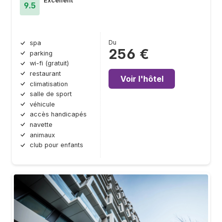
Excellent
9.5
Du
spa
256 €
parking
wi-fi (gratuit)
restaurant
Voir l'hôtel
climatisation
salle de sport
véhicule
accès handicapés
navette
animaux
club pour enfants