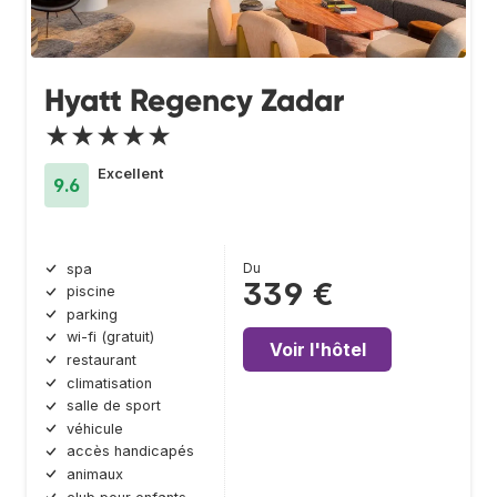
Hyatt Regency Zadar
★★★★★
Excellent
9.6
Du
spa
339 €
piscine
parking
wi-fi (gratuit)
Voir l'hôtel
restaurant
climatisation
salle de sport
véhicule
accès handicapés
animaux