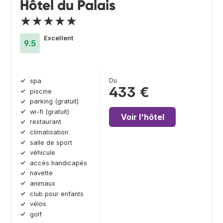
Hôtel du Palais
★★★★★
Excellent
9.5
Du
spa
433 €
piscine
parking (gratuit)
wi-fi (gratuit)
Voir l'hôtel
restaurant
climatisation
salle de sport
véhicule
accès handicapés
navette
animaux
club pour enfants
vélos
golf