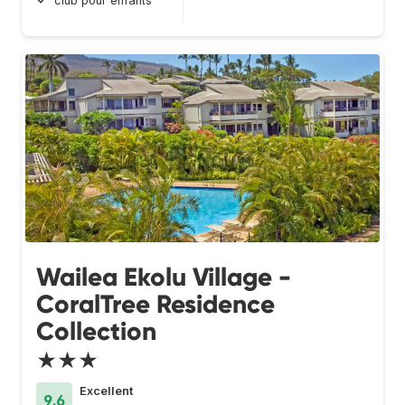
club pour enfants
Wailea Ekolu Village -
CoralTree Residence
Collection
★★★
Excellent
9.6