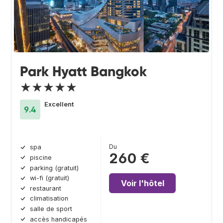
Park Hyatt Bangkok
★★★★★
Excellent
9.4
Du
spa
260 €
piscine
parking (gratuit)
wi-fi (gratuit)
Voir l'hôtel
restaurant
climatisation
salle de sport
accès handicapés