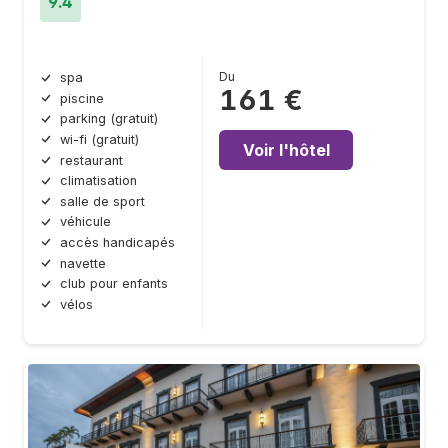
9.4
Du
spa
161 €
piscine
parking (gratuit)
wi-fi (gratuit)
Voir l'hôtel
restaurant
climatisation
salle de sport
véhicule
accès handicapés
navette
club pour enfants
vélos