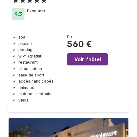
★★★★★
Excellent
9.3
Du
spa
560 €
piscine
parking
wi-fi (gratuit)
Voir l'hôtel
restaurant
climatisation
salle de sport
accès handicapés
animaux
club pour enfants
vélos