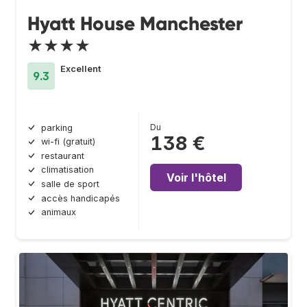
Hyatt House Manchester
★★★★
Excellent
9.3
Du
parking
138 €
wi-fi (gratuit)
restaurant
climatisation
Voir l'hôtel
salle de sport
accès handicapés
animaux