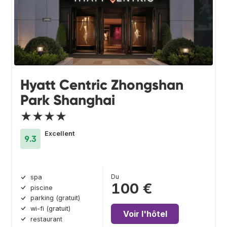
Hyatt Centric Zhongshan
Park Shanghai
★★★★
Excellent
9.3
Du
spa
100 €
piscine
parking (gratuit)
wi-fi (gratuit)
Voir l'hôtel
restaurant