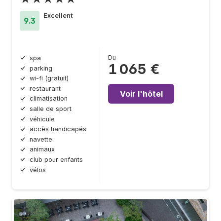
Excellent
9.3
Du
spa
1 065 €
parking
wi-fi (gratuit)
restaurant
Voir l'hôtel
climatisation
salle de sport
véhicule
accès handicapés
navette
animaux
club pour enfants
vélos