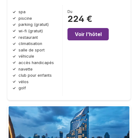
Du
spa
224 €
piscine
parking (gratuit)
wi-fi (gratuit)
Voir l'hôtel
restaurant
climatisation
salle de sport
véhicule
accès handicapés
navette
club pour enfants
vélos
golf