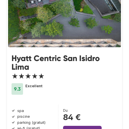
Hyatt Centric San Isidro
Lima
★★★★★
Excellent
9.3
Du
spa
84 €
piscine
parking (gratuit)
wi-fi (gratuit)