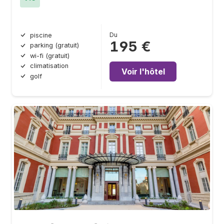
Du
piscine
195 €
parking (gratuit)
wi-fi (gratuit)
climatisation
Voir l'hôtel
golf