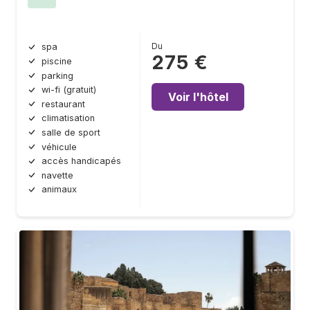
Du
spa
275 €
piscine
parking
wi-fi (gratuit)
Voir l'hôtel
restaurant
climatisation
salle de sport
véhicule
accès handicapés
navette
animaux