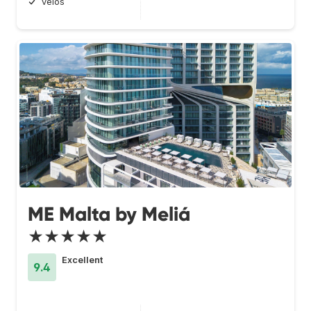
vélos
ME Malta by Meliá
★★★★★
Excellent
9.4