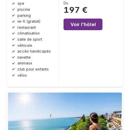
Du
spa
197 €
piscine
parking
wi-fi (gratuit)
Voir l'hôtel
restaurant
climatisation
salle de sport
véhicule
accès handicapés
navette
animaux
club pour enfants
vélos