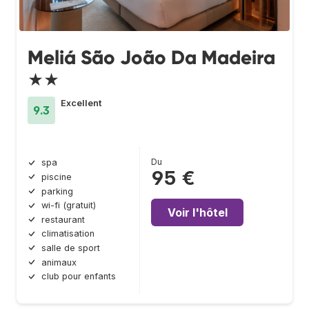
Meliá São João Da Madeira
★★
Excellent
9.3
Du
spa
95 €
piscine
parking
wi-fi (gratuit)
Voir l'hôtel
restaurant
climatisation
salle de sport
animaux
club pour enfants