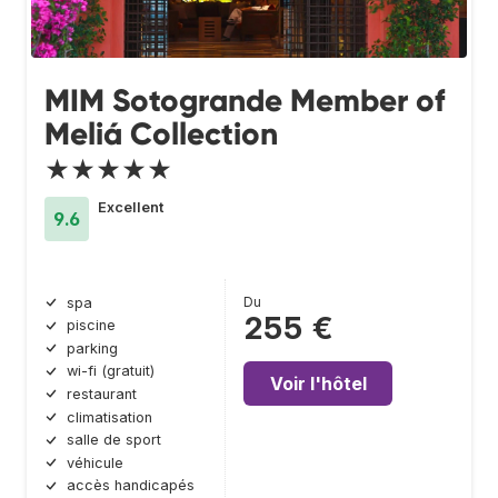
MIM Sotogrande Member of
Meliá Collection
★★★★★
Excellent
9.6
Du
spa
255 €
piscine
parking
wi-fi (gratuit)
Voir l'hôtel
restaurant
climatisation
salle de sport
véhicule
accès handicapés