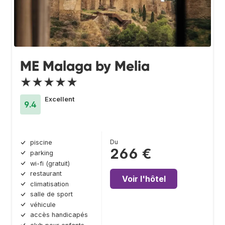
ME Malaga by Melia
★★★★★
Excellent
9.4
Du
piscine
266 €
parking
wi-fi (gratuit)
restaurant
Voir l'hôtel
climatisation
salle de sport
véhicule
accès handicapés