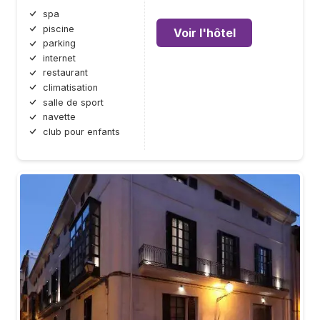
spa
piscine
Voir l'hôtel
parking
internet
restaurant
climatisation
salle de sport
navette
club pour enfants