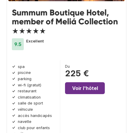
Summum Boutique Hotel,
member of Meliá Collection
★★★★★
Excellent
9.5
Du
spa
225 €
piscine
parking
wi-fi (gratuit)
Voir l'hôtel
restaurant
climatisation
salle de sport
véhicule
accès handicapés
navette
club pour enfants