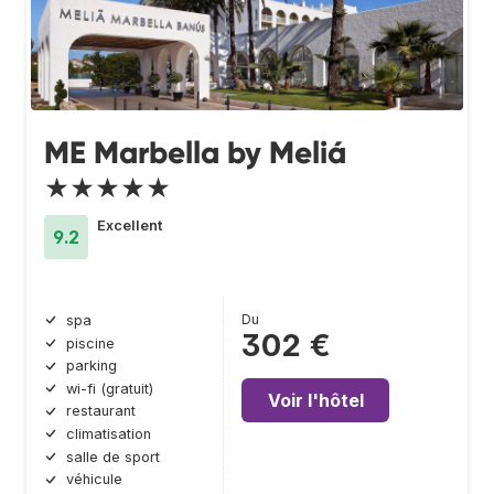
ME Marbella by Meliá
★★★★★
Excellent
9.2
Du
spa
302 €
piscine
parking
wi-fi (gratuit)
Voir l'hôtel
restaurant
climatisation
salle de sport
véhicule