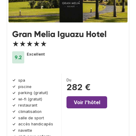
Gran Melia Iguazu Hotel
★★★★★
Excellent
9.2
Du
spa
282 €
piscine
parking (gratuit)
wi-fi (gratuit)
Voir l'hôtel
restaurant
climatisation
salle de sport
accès handicapés
navette