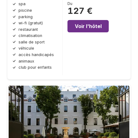
Du
spa
127 €
piscine
parking
wi-fi (gratuit)
Voir l'hôtel
restaurant
climatisation
salle de sport
véhicule
accès handicapés
animaux
club pour enfants