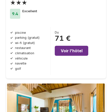
★★★
Excellent
9.4
Du
piscine
71 €
parking (gratuit)
wi-fi (gratuit)
restaurant
Voir l'hôtel
climatisation
véhicule
navette
golf