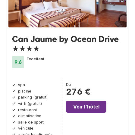
Can Jaume by Ocean Drive
★★★★
Excellent
9.6
Du
spa
276 €
piscine
parking (gratuit)
wi-fi (gratuit)
Voir l'hôtel
restaurant
climatisation
salle de sport
véhicule
accès handicapés