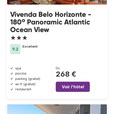
Vivenda Belo Horizonte -
180º Panoramic Atlantic
Ocean View
★★★
Excellent
9.2
Du
spa
268 €
piscine
parking (gratuit)
wi-fi (gratuit)
Voir l'hôtel
restaurant