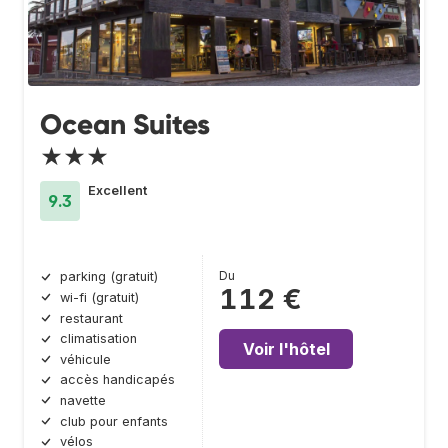
Ocean Suites
★★★
Excellent
9.3
Du
parking (gratuit)
112 €
wi-fi (gratuit)
restaurant
climatisation
Voir l'hôtel
véhicule
accès handicapés
navette
club pour enfants
vélos