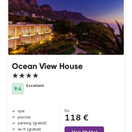
Ocean View House
★★★★
Excellent
9.4
Du
spa
118 €
piscine
parking (gratuit)
wi-fi (gratuit)