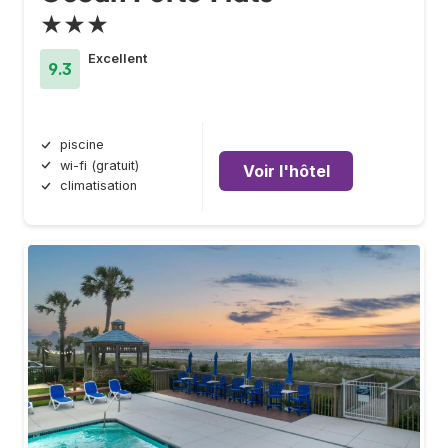
★★★
Excellent
9.3
piscine
wi-fi (gratuit)
Voir l'hôtel
climatisation