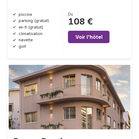
Du
piscine
108 €
parking (gratuit)
wi-fi (gratuit)
climatisation
Voir l'hôtel
navette
golf