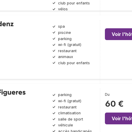
club pour enfants
vélos
denz
spa
piscine
Voir l'hô
parking
wi-fi (gratuit)
restaurant
animaux
club pour enfants
Figueres
Du
parking
wi-fi (gratuit)
60 €
restaurant
climatisation
Voir l'hô
salle de sport
véhicule
accès handicapés