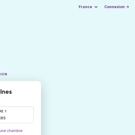
France
Connexion →
TION
aînes
E 1
tes
 une chambre