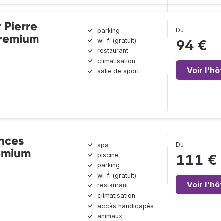
 Pierre
Du
parking
Premium
wi-fi (gratuit)
94 €
restaurant
climatisation
Voir l'hô
salle de sport
nces
Du
spa
emium
piscine
111 €
parking
wi-fi (gratuit)
Voir l'hô
restaurant
climatisation
accès handicapés
animaux