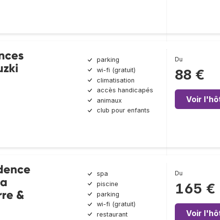
nces
Du
parking
uzki
wi-fi (gratuit)
88 €
climatisation
accès handicapés
Voir l'hô
animaux
club pour enfants
dence
Du
spa
la
piscine
165 €
rre &
parking
wi-fi (gratuit)
Voir l'hô
restaurant