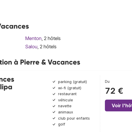
 Vacances
Menton
, 2 hôtels
Salou
, 2 hôtels
tion à Pierre & Vacances
nces
Du
parking (gratuit)
lipa
wi-fi (gratuit)
72 €
restaurant
véhicule
Voir l'hô
navette
animaux
club pour enfants
golf