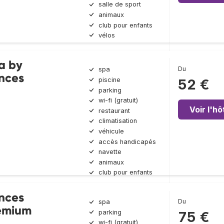
salle de sport
animaux
club pour enfants
vélos
a by
Du
spa
nces
piscine
52 €
parking
wi-fi (gratuit)
Voir l'hô
restaurant
climatisation
véhicule
accès handicapés
navette
animaux
club pour enfants
nces
Du
spa
emium
parking
75 €
wi-fi (gratuit)