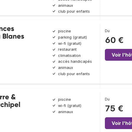
animaux
club pour enfants
nces
Du
piscine
 Blanes
parking (gratuit)
60 €
wi-fi (gratuit)
restaurant
Voir l'hô
climatisation
accès handicapés
animaux
club pour enfants
rre &
Du
piscine
chipel
wi-fi (gratuit)
75 €
animaux
Voir l'hô