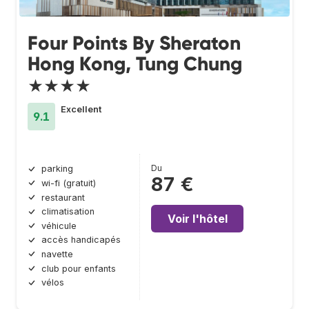
Four Points By Sheraton
Hong Kong, Tung Chung
★★★★
Excellent
9.1
Du
parking
87 €
wi-fi (gratuit)
restaurant
climatisation
Voir l'hôtel
véhicule
accès handicapés
navette
club pour enfants
vélos