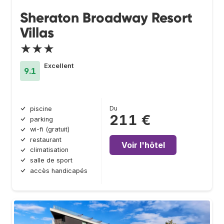
Sheraton Broadway Resort
Villas
★★★
Excellent
9.1
Du
piscine
211 €
parking
wi-fi (gratuit)
restaurant
Voir l'hôtel
climatisation
salle de sport
accès handicapés