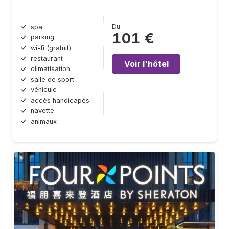
Du
spa
101 €
parking
wi-fi (gratuit)
restaurant
Voir l'hôtel
climatisation
salle de sport
véhicule
accès handicapés
navette
animaux