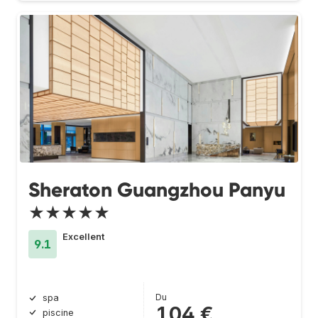
Sheraton Guangzhou Panyu
★★★★★
Excellent
9.1
Du
spa
104 €
piscine