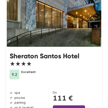
Sheraton Santos Hotel
★★★★
Excellent
9.2
Du
spa
111 €
piscine
parking
wi-fi (gratuit)