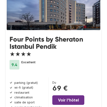
Four Points by Sheraton
Istanbul Pendik
★★★★
Excellent
9.4
Du
parking (gratuit)
69 €
wi-fi (gratuit)
restaurant
climatisation
Voir l'hôtel
salle de sport