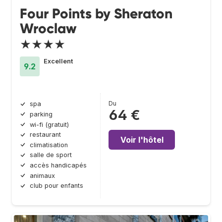
Four Points by Sheraton
Wroclaw
★★★★
Excellent
9.2
Du
spa
64 €
parking
wi-fi (gratuit)
restaurant
Voir l'hôtel
climatisation
salle de sport
accès handicapés
animaux
club pour enfants