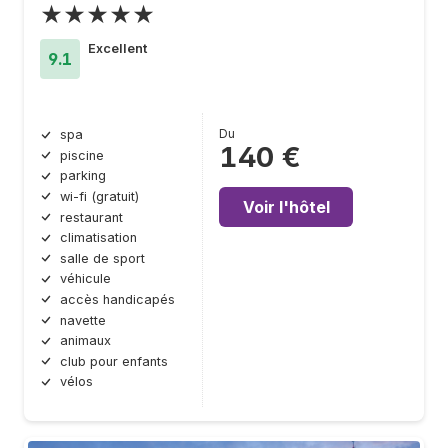
★★★★★
Excellent
9.1
Du
spa
140 €
piscine
parking
wi-fi (gratuit)
Voir l'hôtel
restaurant
climatisation
salle de sport
véhicule
accès handicapés
navette
animaux
club pour enfants
vélos