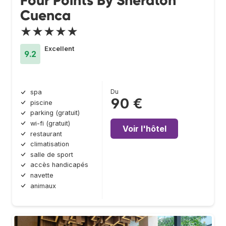
Four Points By Sheraton
Cuenca
★★★★★
Excellent
9.2
Du
spa
90 €
piscine
parking (gratuit)
wi-fi (gratuit)
Voir l'hôtel
restaurant
climatisation
salle de sport
accès handicapés
navette
animaux