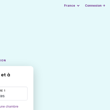
France
Connexion →
TION
 et à
E 1
tes
 une chambre