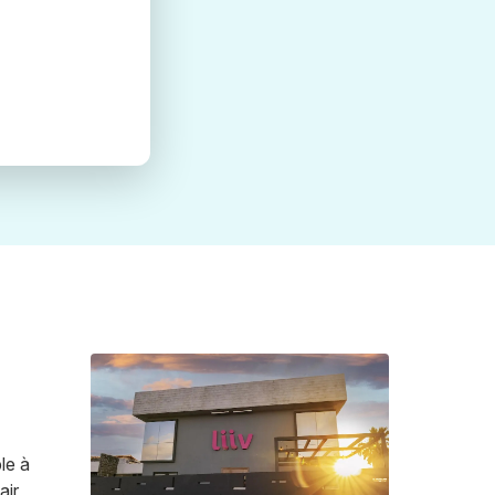
le à
air