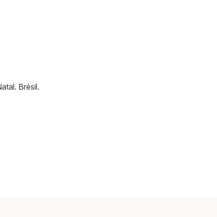
atal
.
Brésil
.