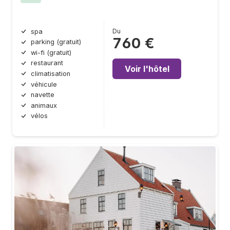
Du
spa
760 €
parking (gratuit)
wi-fi (gratuit)
restaurant
Voir l'hôtel
climatisation
véhicule
navette
animaux
vélos