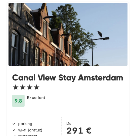
Canal View Stay Amsterdam
★★★★
Excellent
9.8
Du
parking
291 €
wi-fi (gratuit)