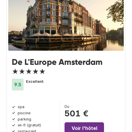
De L'Europe Amsterdam
★★★★★
Excellent
9.5
Du
spa
501 €
piscine
parking
wi-fi (gratuit)
Voir l'hôtel
restaurant