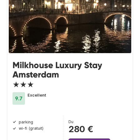
Milkhouse Luxury Stay
Amsterdam
★★★
Excellent
9.7
Du
parking
280 €
wi-fi (gratuit)