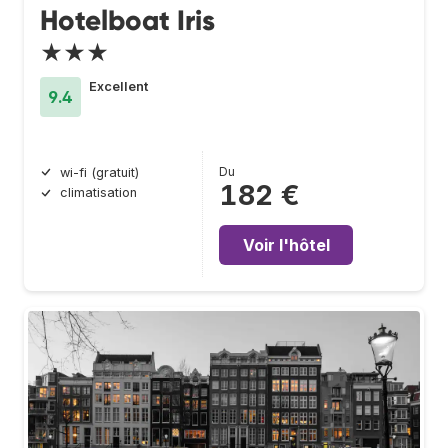
Hotelboat Iris
★★★
Excellent
9.4
Du
wi-fi (gratuit)
182 €
climatisation
Voir l'hôtel