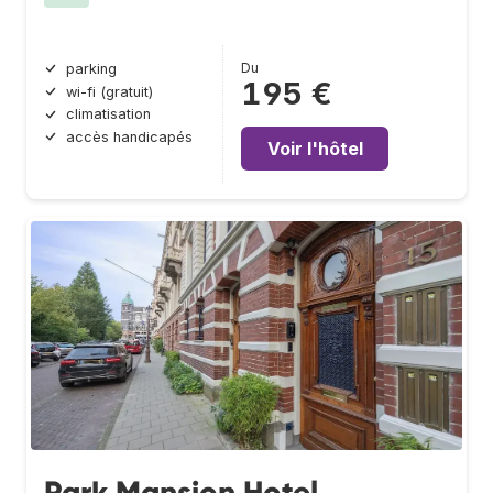
Du
parking
195 €
wi-fi (gratuit)
climatisation
accès handicapés
Voir l'hôtel
Park Mansion Hotel