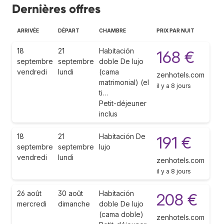
Dernières offres
ARRIVÉE
DÉPART
CHAMBRE
PRIX PAR NUIT
18
21
Habitación
168 €
septembre
septembre
doble De lujo
vendredi
lundi
(cama
zenhotels.com
matrimonial) (el
il y a 8 jours
ti…
Petit-déjeuner
inclus
18
21
Habitación De
191 €
septembre
septembre
lujo
vendredi
lundi
zenhotels.com
il y a 8 jours
26 août
30 août
Habitación
208 €
mercredi
dimanche
doble De lujo
(cama doble)
zenhotels.com