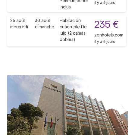
Petit-déjeuner
il y a 4 jours
inclus
26 août
30 août
Habitación
235 €
mercredi
dimanche
cuádruple De
lujo (2 camas
zenhotels.com
dobles)
il y a 4 jours