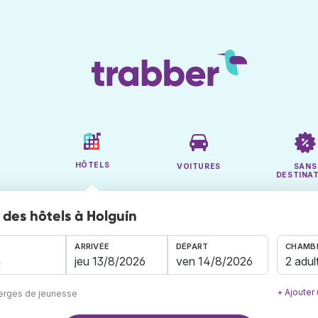
HÔTELS
VOITURES
SANS
DESTINA
des hôtels à Holguín
ARRIVÉE
DÉPART
CHAMBR
2 adul
+ Ajouter
berges de jeunesse