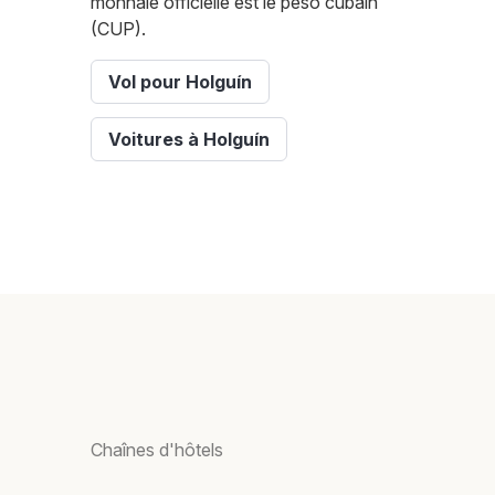
monnaie officielle est le peso cubain
(CUP).
Vol pour Holguín
Voitures à Holguín
Chaînes d'hôtels