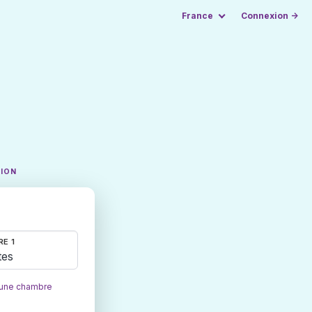
France
Connexion →
TION
E 1
tes
 une chambre