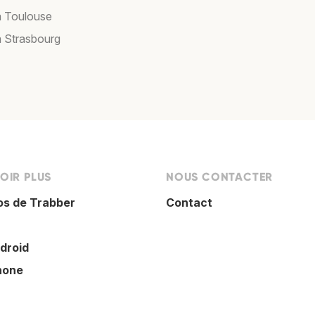
à Toulouse
à Strasbourg
OIR PLUS
NOUS CONTACTER
os de Trabber
Contact
droid
hone