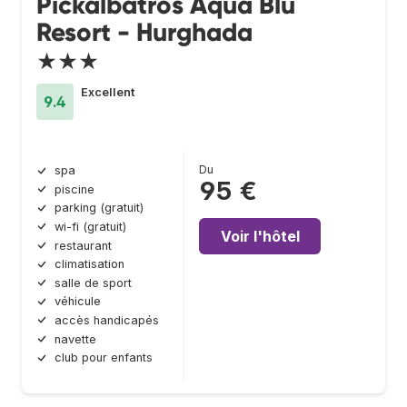
Pickalbatros Aqua Blu
Resort - Hurghada
★★★
Excellent
9.4
Du
spa
95 €
piscine
parking (gratuit)
wi-fi (gratuit)
Voir l'hôtel
restaurant
climatisation
salle de sport
véhicule
accès handicapés
navette
club pour enfants