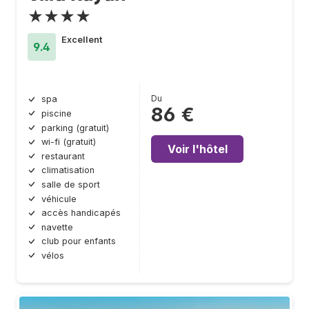
★★★★
Excellent
9.4
Du
spa
86 €
piscine
parking (gratuit)
wi-fi (gratuit)
Voir l'hôtel
restaurant
climatisation
salle de sport
véhicule
accès handicapés
navette
club pour enfants
vélos