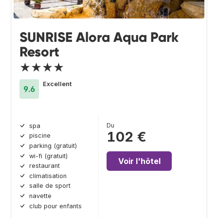
SUNRISE Alora Aqua Park
Resort
★★★★
Excellent
9.6
Du
spa
102 €
piscine
parking (gratuit)
wi-fi (gratuit)
Voir l'hôtel
restaurant
climatisation
salle de sport
navette
club pour enfants