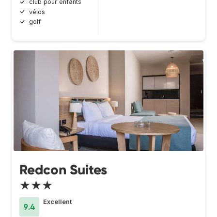
club pour enfants
vélos
golf
Redcon Suites
★★★
Excellent
9.4