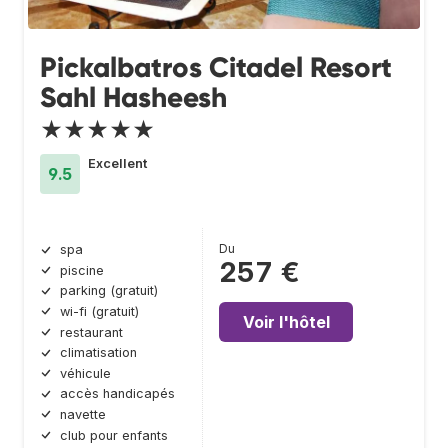
Pickalbatros Citadel Resort
Sahl Hasheesh
★★★★★
Excellent
9.5
Du
spa
257 €
piscine
parking (gratuit)
wi-fi (gratuit)
Voir l'hôtel
restaurant
climatisation
véhicule
accès handicapés
navette
club pour enfants