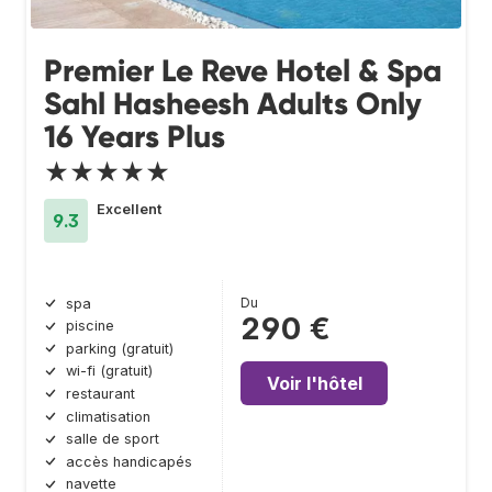
Premier Le Reve Hotel & Spa
Sahl Hasheesh Adults Only
16 Years Plus
★★★★★
Excellent
9.3
Du
spa
290 €
piscine
parking (gratuit)
wi-fi (gratuit)
Voir l'hôtel
restaurant
climatisation
salle de sport
accès handicapés
navette