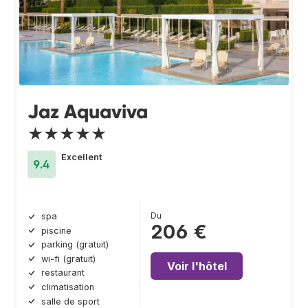
Jaz Aquaviva
★★★★★
Excellent
9.4
Du
spa
206 €
piscine
parking (gratuit)
wi-fi (gratuit)
Voir l'hôtel
restaurant
climatisation
salle de sport