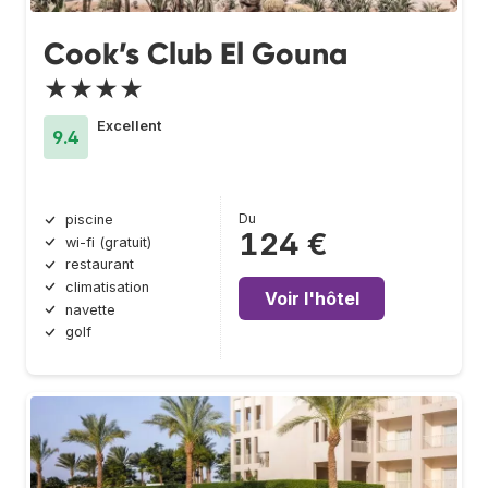
Cook’s Club El Gouna
★★★★
Excellent
9.4
Du
piscine
124 €
wi-fi (gratuit)
restaurant
climatisation
Voir l'hôtel
navette
golf