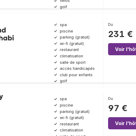
vélos
golf
Du
spa
nd
piscine
231 €
habi
parking (gratuit)
wi-fi (gratuit)
Voir l'hô
restaurant
climatisation
salle de sport
accès handicapés
club pour enfants
golf
y
Du
spa
piscine
97 €
parking (gratuit)
wi-fi (gratuit)
Voir l'hô
restaurant
climatisation