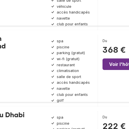
salle de sport
véhicule
accès handicapés
navette
club pour enfants
m
Du
spa
nd
piscine
368 €
parking (gratuit)
wi-fi (gratuit)
Voir l'hô
restaurant
climatisation
salle de sport
accès handicapés
navette
club pour enfants
golf
bu Dhabi
Du
spa
piscine
222 €