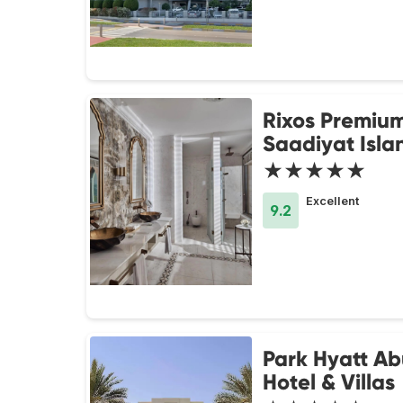
Rixos Premiu
Saadiyat Isla
★★★★★
Excellent
9.2
Park Hyatt A
Hotel & Villas