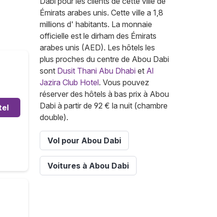
Dabi pour les clients de cette ville de
Émirats arabes unis. Cette ville a 1,8
millions d' habitants. La monnaie
officielle est le dirham des Émirats
arabes unis (AED). Les hôtels les
plus proches du centre de Abou Dabi
sont
Dusit Thani Abu Dhabi
et
Al
Jazira Club Hotel
. Vous pouvez
réserver des hôtels à bas prix à Abou
Dabi à partir de 92 € la nuit (chambre
tel
double).
Vol pour Abou Dabi
Voitures à Abou Dabi