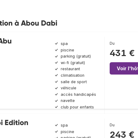
ation à Abou Dabi
 Abu
Du
spa
piscine
431 €
parking (gratuit)
wi-fi (gratuit)
Voir l'hô
restaurant
climatisation
salle de sport
véhicule
accès handicapés
navette
club pour enfants
 Edition
Du
spa
piscine
243 €
parking (gratuit)