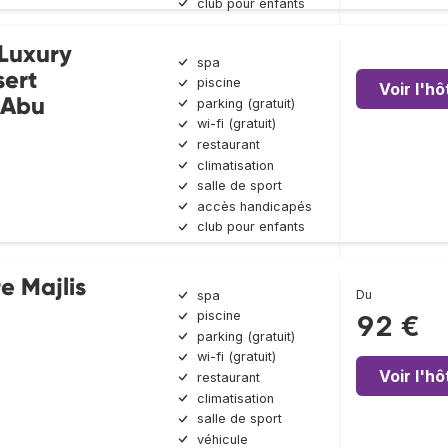
club pour enfants
Luxury
spa
sert
piscine
Voir l'hô
 Abu
parking (gratuit)
wi-fi (gratuit)
restaurant
climatisation
salle de sport
accès handicapés
club pour enfants
e Majlis
Du
spa
piscine
92 €
parking (gratuit)
wi-fi (gratuit)
Voir l'hô
restaurant
climatisation
salle de sport
véhicule