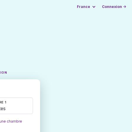
France
Connexion →
TION
E 1
tes
 une chambre