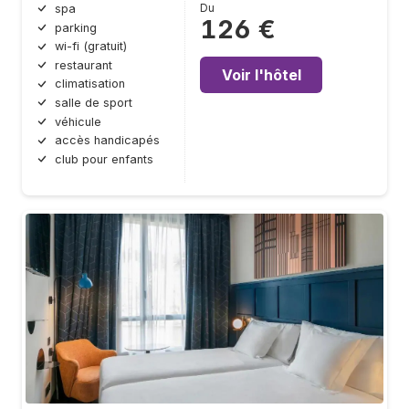
Du
spa
126 €
parking
wi-fi (gratuit)
restaurant
Voir l'hôtel
climatisation
salle de sport
véhicule
accès handicapés
club pour enfants