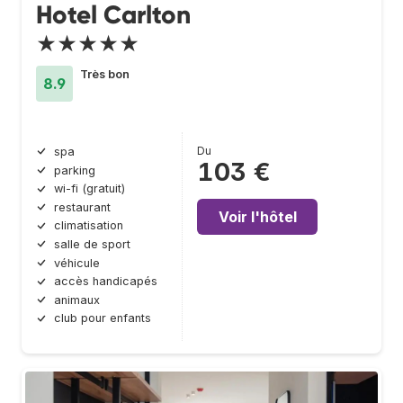
Hotel Carlton
★★★★★
Très bon
8.9
Du
spa
103 €
parking
wi-fi (gratuit)
restaurant
Voir l'hôtel
climatisation
salle de sport
véhicule
accès handicapés
animaux
club pour enfants