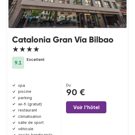
Catalonia Gran Vía Bilbao
★★★★
Excellent
9.1
Du
spa
90 €
piscine
parking
wi-fi (gratuit)
Voir l'hôtel
restaurant
climatisation
salle de sport
véhicule
accès handicapés