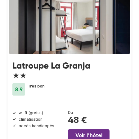
Latroupe La Granja
★★
Très bon
8.9
Du
wi-fi (gratuit)
48 €
climatisation
accès handicapés
Voir l'hôtel