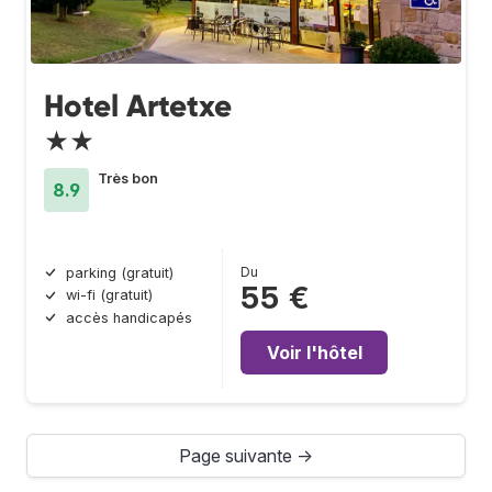
Hotel Artetxe
★★
Très bon
8.9
Du
parking (gratuit)
55 €
wi-fi (gratuit)
accès handicapés
Voir l'hôtel
Page suivante →