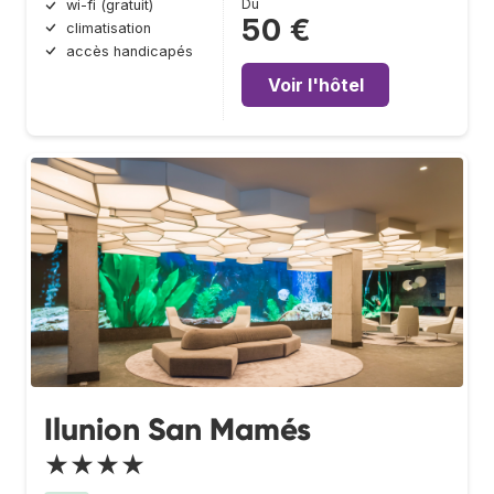
Du
wi-fi (gratuit)
50 €
climatisation
accès handicapés
Voir l'hôtel
Ilunion San Mamés
★★★★