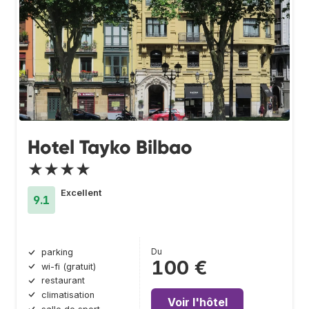
Hotel Tayko Bilbao
★★★★
Excellent
9.1
Du
parking
100 €
wi-fi (gratuit)
restaurant
climatisation
Voir l'hôtel