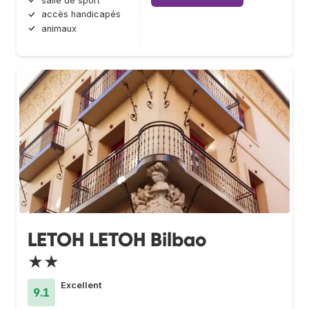
salle de sport
accès handicapés
animaux
LETOH LETOH Bilbao
★★
Excellent
9.1