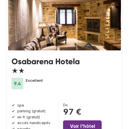
Osabarena Hotela
★★
Excellent
9.4
Du
spa
97 €
parking (gratuit)
wi-fi (gratuit)
accès handicapés
Voir l'hôtel
navette