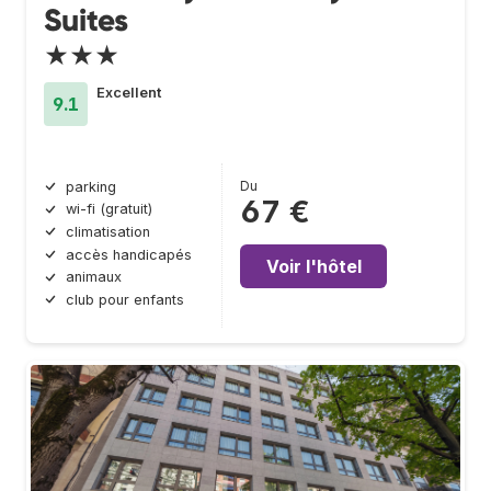
Suites
★★★
Excellent
9.1
Du
parking
67 €
wi-fi (gratuit)
climatisation
accès handicapés
Voir l'hôtel
animaux
club pour enfants