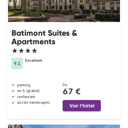
Batimont Suites &
Apartments
★★★★
Excellent
9.1
Du
parking
67 €
wi-fi (gratuit)
restaurant
accès handicapés
Voir l'hôtel