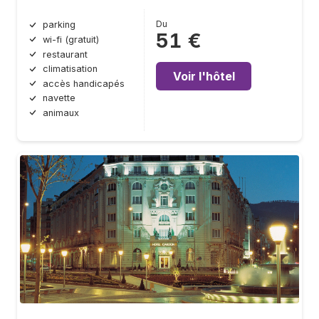
Du
parking
51 €
wi-fi (gratuit)
restaurant
climatisation
Voir l'hôtel
accès handicapés
navette
animaux