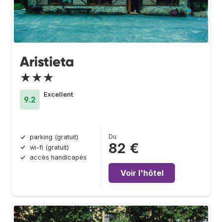
Aristieta
★★★
Excellent
9.2
Du
parking (gratuit)
82 €
wi-fi (gratuit)
accès handicapés
Voir l'hôtel