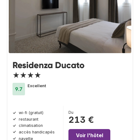
Residenza Ducato
★★★★
Excellent
9.7
Du
wi-fi (gratuit)
213 €
restaurant
climatisation
accès handicapés
Voir l'hôtel
navette