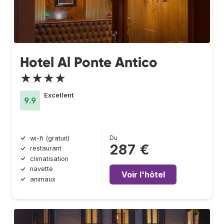
Hotel Al Ponte Antico
★★★★
Excellent
9.9
Du
wi-fi (gratuit)
287 €
restaurant
climatisation
navette
Voir l'hôtel
animaux