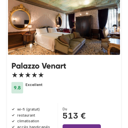
Palazzo Venart
★★★★★
Excellent
9.8
Du
wi-fi (gratuit)
513 €
restaurant
climatisation
accès handicapés