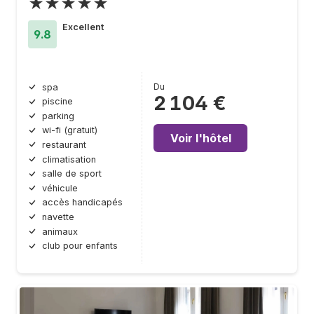
★★★★★
Excellent
9.8
Du
spa
2 104 €
piscine
parking
wi-fi (gratuit)
Voir l'hôtel
restaurant
climatisation
salle de sport
véhicule
accès handicapés
navette
animaux
club pour enfants