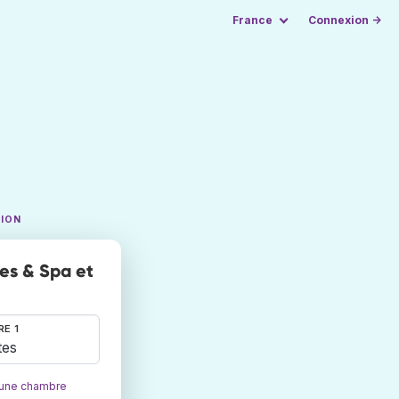
France
Connexion →
TION
es & Spa et
E 1
tes
 une chambre