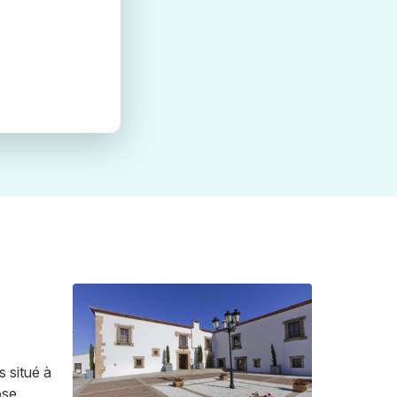
s situé à
ose