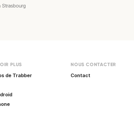
à Strasbourg
OIR PLUS
NOUS CONTACTER
os de Trabber
Contact
droid
hone