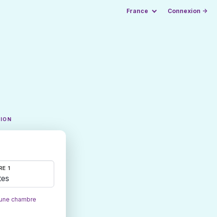
France
Connexion →
TION
E 1
tes
 une chambre