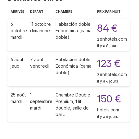
ARRIVÉE
DÉPART
CHAMBRE
PRIX PAR NUIT
6
11 octobre
Habitación doble
84 €
octobre
dimanche
Económica (cama
mardi
doble)
zenhotels.com
il y a 8 jours
6 août
7 août
Habitación doble
123 €
jeudi
vendredi
Económica (cama
doble)
zenhotels.com
il y a 6 jours
25 août
1
Chambre Double
150 €
mardi
septembre
Premium, 1 lit
mardi
double, salle de
hotels.com
bai…
il y a 6 jours