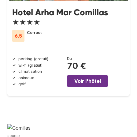
Hotel Arha Mar Comillas
★★★★
Correct
6.5
Du
parking (gratuit)
70 €
wi-fi (gratuit)
climatisation
animaux
Voir l'hôtel
golf
source