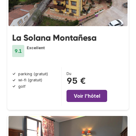
La Solana Montañesa
Excellent
9.1
Du
parking (gratuit)
95 €
wi-fi (gratuit)
golf
Voir l'hôtel