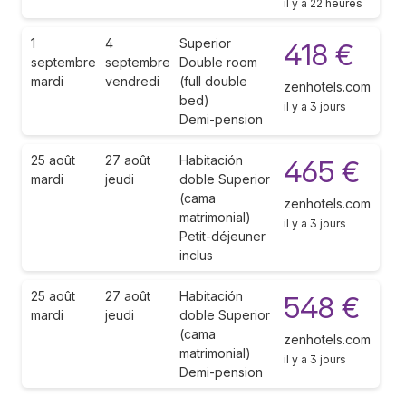
il y a 22 heures
1
4
Superior
418 €
septembre
septembre
Double room
mardi
vendredi
(full double
zenhotels.com
bed)
il y a 3 jours
Demi-pension
25 août
27 août
Habitación
465 €
mardi
jeudi
doble Superior
(cama
zenhotels.com
matrimonial)
il y a 3 jours
Petit-déjeuner
inclus
25 août
27 août
Habitación
548 €
mardi
jeudi
doble Superior
(cama
zenhotels.com
matrimonial)
il y a 3 jours
Demi-pension