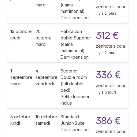
mardi
(cama
zenhotels.com
matrimonial)
il y a 2 jours
Demi-pension
15 octobre
20
Habitación
312 €
jeudi
octobre
doble Superior
mardi
(cama
zenhotels.com
matrimonial)
il y a 2 jours
Demi-pension
1
4
Superior
336 €
septembre
septembre
Double room
mardi
vendredi
(full double
zenhotels.com
bed)
il y a 3 jours
Petit-déjeuner
inclus
5 octobre
10 octobre
Standard
386 €
lundi
samedi
Junior-Suite
Demi-pension
zenhotels.com