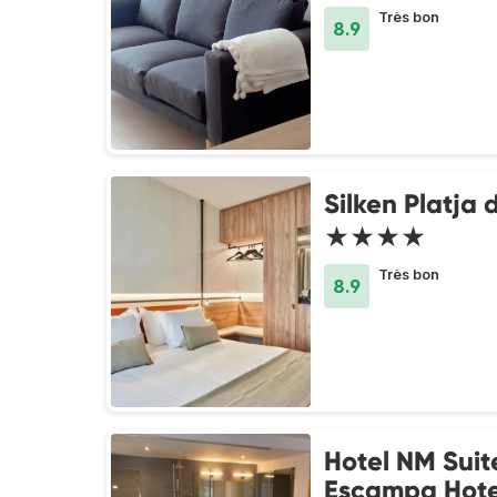
Très bon
8.9
Silken Platja 
★★★★
Très bon
8.9
Hotel NM Suit
Escampa Hote