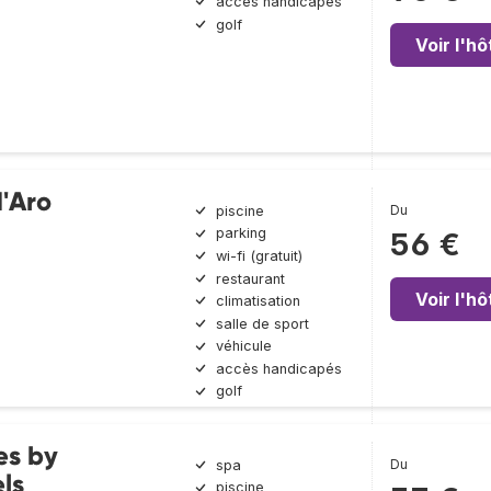
accès handicapés
golf
Voir l'hô
d'Aro
Du
piscine
parking
56 €
wi-fi (gratuit)
restaurant
Voir l'hô
climatisation
salle de sport
véhicule
accès handicapés
golf
es by
Du
spa
ls
piscine