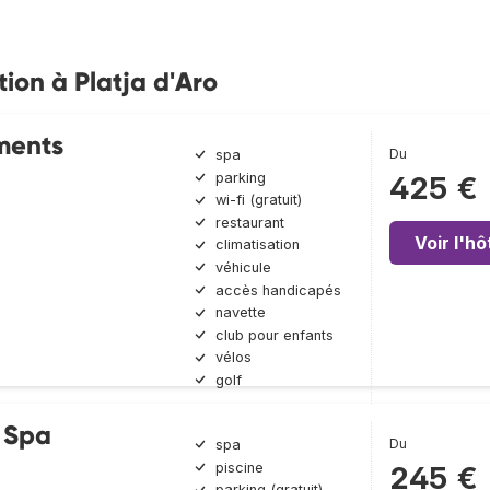
tion à Platja d'Aro
ments
Du
spa
parking
425 €
wi-fi (gratuit)
restaurant
Voir l'hô
climatisation
véhicule
accès handicapés
navette
club pour enfants
vélos
golf
& Spa
Du
spa
piscine
245 €
parking (gratuit)