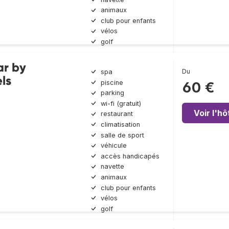
animaux
club pour enfants
vélos
golf
ar by
Du
spa
ls
piscine
60 €
parking
wi-fi (gratuit)
Voir l'hô
restaurant
climatisation
salle de sport
véhicule
accès handicapés
navette
animaux
club pour enfants
vélos
golf