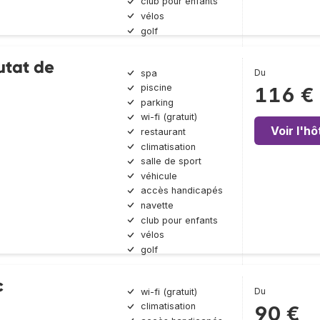
club pour enfants
vélos
golf
utat de
Du
spa
piscine
116 €
parking
wi-fi (gratuit)
Voir l'hô
restaurant
climatisation
salle de sport
véhicule
accès handicapés
navette
club pour enfants
vélos
golf
c
Du
wi-fi (gratuit)
climatisation
90 €