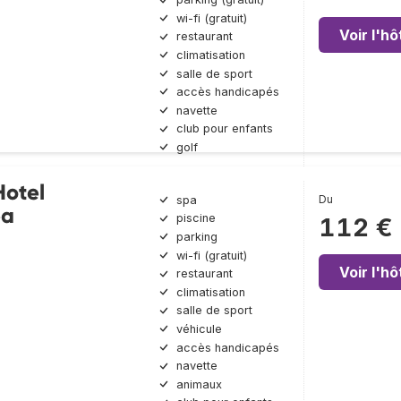
wi-fi (gratuit)
Voir l'hô
restaurant
climatisation
salle de sport
accès handicapés
navette
club pour enfants
golf
Hotel
Du
spa
pa
piscine
112 €
parking
wi-fi (gratuit)
Voir l'hô
restaurant
climatisation
salle de sport
véhicule
accès handicapés
navette
animaux