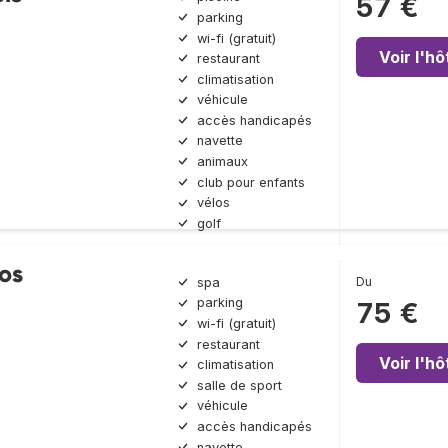
57 €
parking
wi-fi (gratuit)
Voir l'hô
restaurant
climatisation
véhicule
accès handicapés
navette
animaux
club pour enfants
vélos
golf
pos
Du
spa
parking
75 €
wi-fi (gratuit)
restaurant
Voir l'hô
climatisation
salle de sport
véhicule
accès handicapés
navette