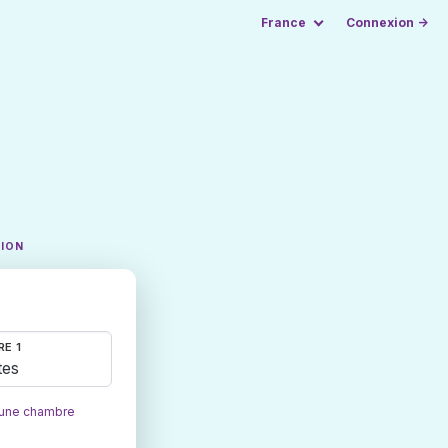
France
Connexion →
TION
E 1
tes
 une chambre