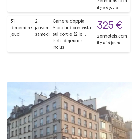
zenhotels.com
il y a 6 jours
31
2
Camera doppia
325 €
décembre
janvier
Standard con vista
jeudi
samedi
sul cortile (2 le…
zenhotels.com
Petit-déjeuner
il y a 14 jours
inclus