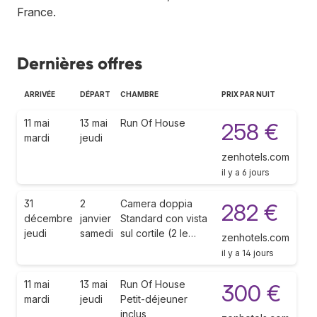
France
.
Dernières offres
ARRIVÉE
DÉPART
CHAMBRE
PRIX PAR NUIT
11 mai
13 mai
Run Of House
258 €
mardi
jeudi
zenhotels.com
il y a 6 jours
31
2
Camera doppia
282 €
décembre
janvier
Standard con vista
jeudi
samedi
sul cortile (2 le…
zenhotels.com
il y a 14 jours
11 mai
13 mai
Run Of House
300 €
mardi
jeudi
Petit-déjeuner
inclus