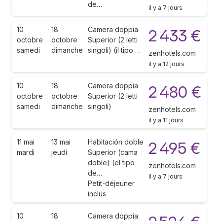
de…
il y a 7 jours
10
18
Camera doppia
2 433 €
octobre
octobre
Superior (2 letti
samedi
dimanche
singoli) (il tipo …
zenhotels.com
il y a 12 jours
10
18
Camera doppia
2 480 €
octobre
octobre
Superior (2 letti
samedi
dimanche
singoli)
zenhotels.com
il y a 11 jours
11 mai
13 mai
Habitación doble
2 495 €
mardi
jeudi
Superior (cama
doble) (el tipo
zenhotels.com
de…
il y a 7 jours
Petit-déjeuner
inclus
10
18
Camera doppia