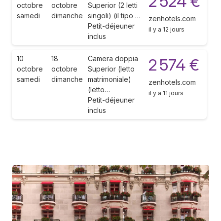
2 524 €
octobre
octobre
Superior (2 letti
samedi
dimanche
singoli) (il tipo …
zenhotels.com
Petit-déjeuner
il y a 12 jours
inclus
10
18
Camera doppia
2 574 €
octobre
octobre
Superior (letto
samedi
dimanche
matrimoniale)
zenhotels.com
(letto…
il y a 11 jours
Petit-déjeuner
inclus