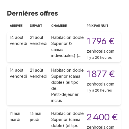
Dernières offres
ARRIVÉE
DÉPART
CHAMBRE
PRIX PAR NUIT
14 août
21 août
Habitación doble
1 796 €
vendredi
vendredi
Superior (2
camas
zenhotels.com
individuales) (…
il y a 20 heures
14 août
21 août
Habitación doble
1 877 €
vendredi
vendredi
Superior (cama
doble) (el tipo
zenhotels.com
de…
il y a 20 heures
Petit-déjeuner
inclus
11 mai
13 mai
Habitación doble
2 400 €
mardi
jeudi
Superior (cama
doble) (el tipo
zenhotels.com