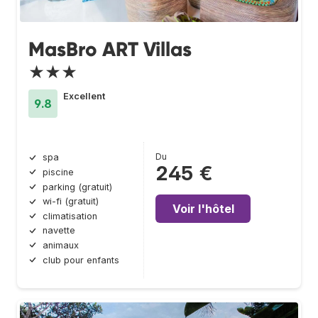
MasBro ART Villas
★★★
Excellent
9.8
Du
spa
245 €
piscine
parking (gratuit)
wi-fi (gratuit)
Voir l'hôtel
climatisation
navette
animaux
club pour enfants