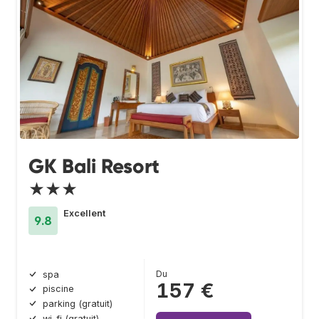
GK Bali Resort
★★★
Excellent
9.8
Du
spa
157 €
piscine
parking (gratuit)
wi-fi (gratuit)