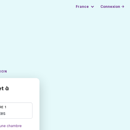
France
Connexion →
TION
et à
E 1
tes
 une chambre