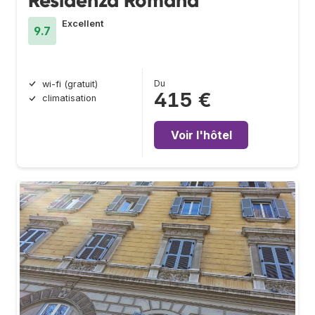
Residenza Romana
Excellent
9.7
Du
wi-fi (gratuit)
415 €
climatisation
Voir l'hôtel