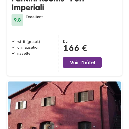
Imperiali
Excellent
9.8
Du
wi-fi (gratuit)
166 €
climatisation
navette
Voir l'hôtel