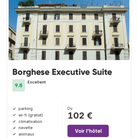
Borghese Executive Suite
Excellent
9.8
Du
parking
102 €
wi-fi (gratuit)
climatisation
navette
Voir l'hôtel
animaux