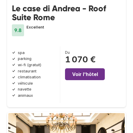
Le case di Andrea - Roof
Suite Rome
Excellent
9.8
Du
spa
1 070 €
parking
wi-fi (gratuit)
restaurant
Voir l'hôtel
climatisation
véhicule
navette
animaux