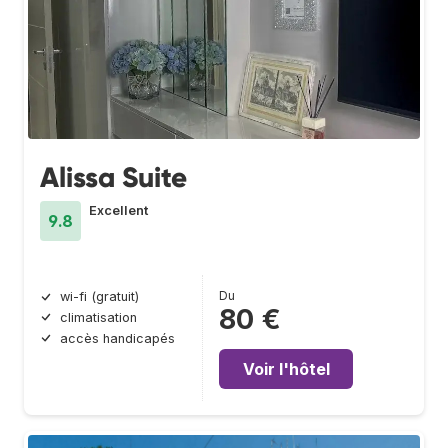
Alissa Suite
Excellent
9.8
Du
wi-fi (gratuit)
80 €
climatisation
accès handicapés
Voir l'hôtel