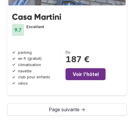
Casa Martini
Excellent
9.7
Du
parking
187 €
wi-fi (gratuit)
climatisation
navette
Voir l'hôtel
club pour enfants
vélos
Page suivante →