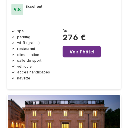
Excellent
9.8
Du
spa
276 €
parking
wi-fi (gratuit)
restaurant
Voir l'hôtel
climatisation
salle de sport
véhicule
accès handicapés
navette