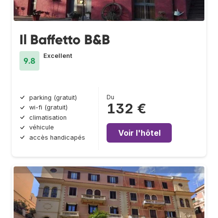
Il Baffetto B&B
Excellent
9.8
Du
parking (gratuit)
132 €
wi-fi (gratuit)
climatisation
véhicule
Voir l'hôtel
accès handicapés