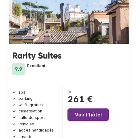
Rarity Suites
Excellent
9.9
Du
spa
261 €
parking
wi-fi (gratuit)
climatisation
Voir l'hôtel
salle de sport
véhicule
accès handicapés
navette