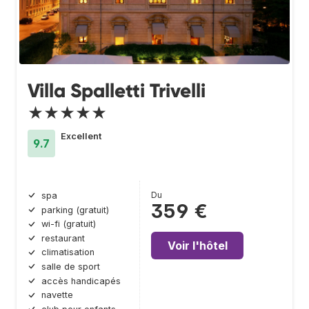
Villa Spalletti Trivelli
★★★★★
Excellent
9.7
Du
spa
359 €
parking (gratuit)
wi-fi (gratuit)
restaurant
Voir l'hôtel
climatisation
salle de sport
accès handicapés
navette