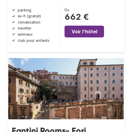
Du
parking
662 €
wi-fi (gratuit)
climatisation
navette
Voir l'hôtel
animaux
club pour enfants
Fantini Rooms- Fori