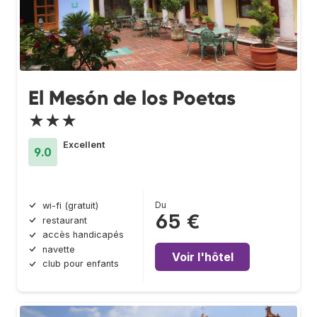
El Mesón de los Poetas
★★★
Excellent
9.0
Du
wi-fi (gratuit)
65 €
restaurant
accès handicapés
navette
Voir l'hôtel
club pour enfants