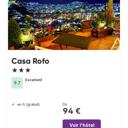
Casa Rofo
★★★
Excellent
9.7
Du
wi-fi (gratuit)
94 €
Voir l'hôtel