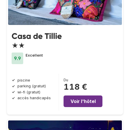
Casa de Tillie
★★
Excellent
9.9
Du
piscine
118 €
parking (gratuit)
wi-fi (gratuit)
accès handicapés
Voir l'hôtel