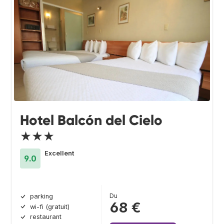
Hotel Balcón del Cielo
★★★
Excellent
9.0
Du
parking
68 €
wi-fi (gratuit)
restaurant