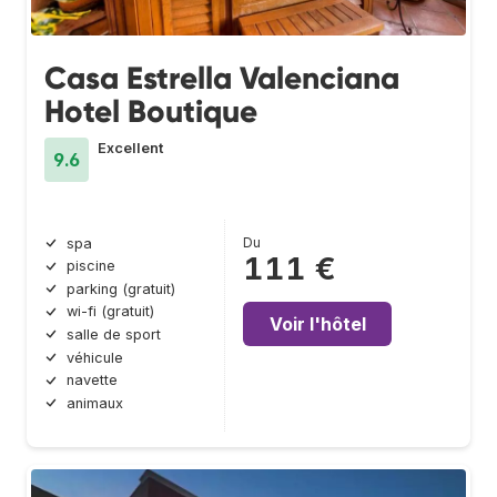
Casa Estrella Valenciana
Hotel Boutique
Excellent
9.6
Du
spa
111 €
piscine
parking (gratuit)
wi-fi (gratuit)
Voir l'hôtel
salle de sport
véhicule
navette
animaux