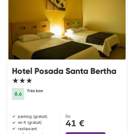
Hotel Posada Santa Bertha
★★★
Très bon
8.6
Du
parking (gratuit)
41 €
wi-fi (gratuit)
restaurant