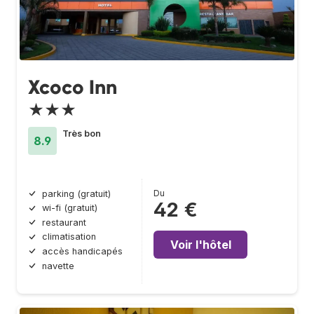
Xcoco Inn
★★★
Très bon
8.9
Du
parking (gratuit)
42 €
wi-fi (gratuit)
restaurant
climatisation
Voir l'hôtel
accès handicapés
navette