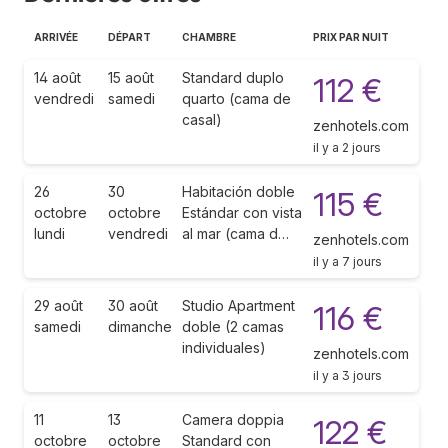
ARRIVÉE
DÉPART
CHAMBRE
PRIX PAR NUIT
14 août
15 août
Standard duplo
112 €
vendredi
samedi
quarto (cama de
casal)
zenhotels.com
il y a 2 jours
26
30
Habitación doble
115 €
octobre
octobre
Estándar con vista
lundi
vendredi
al mar (cama d…
zenhotels.com
il y a 7 jours
29 août
30 août
Studio Apartment
116 €
samedi
dimanche
doble (2 camas
individuales)
zenhotels.com
il y a 3 jours
11
13
Camera doppia
122 €
octobre
octobre
Standard con