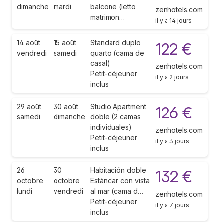
dimanche
mardi
balcone (letto
zenhotels.com
matrimon…
il y a 14 jours
14 août
15 août
Standard duplo
122 €
vendredi
samedi
quarto (cama de
casal)
zenhotels.com
Petit-déjeuner
il y a 2 jours
inclus
29 août
30 août
Studio Apartment
126 €
samedi
dimanche
doble (2 camas
individuales)
zenhotels.com
Petit-déjeuner
il y a 3 jours
inclus
26
30
Habitación doble
132 €
octobre
octobre
Estándar con vista
lundi
vendredi
al mar (cama d…
zenhotels.com
Petit-déjeuner
il y a 7 jours
inclus