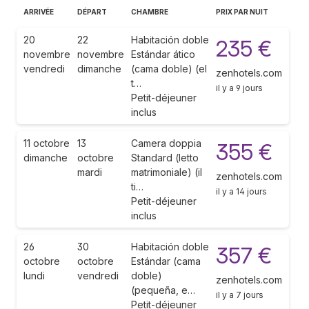
ARRIVÉE
DÉPART
CHAMBRE
PRIX PAR NUIT
20
22
Habitación doble
235 €
novembre
novembre
Estándar ático
vendredi
dimanche
(cama doble) (el
zenhotels.com
t…
il y a 9 jours
Petit-déjeuner
inclus
11 octobre
13
Camera doppia
355 €
dimanche
octobre
Standard (letto
mardi
matrimoniale) (il
zenhotels.com
ti…
il y a 14 jours
Petit-déjeuner
inclus
26
30
Habitación doble
357 €
octobre
octobre
Estándar (cama
lundi
vendredi
doble)
zenhotels.com
(pequeña, e…
il y a 7 jours
Petit-déjeuner