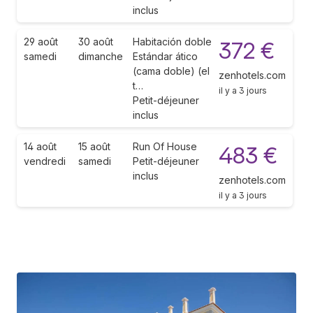
inclus
29 août
30 août
Habitación doble
372 €
samedi
dimanche
Estándar ático
(cama doble) (el
zenhotels.com
t…
il y a 3 jours
Petit-déjeuner
inclus
14 août
15 août
Run Of House
483 €
vendredi
samedi
Petit-déjeuner
inclus
zenhotels.com
il y a 3 jours