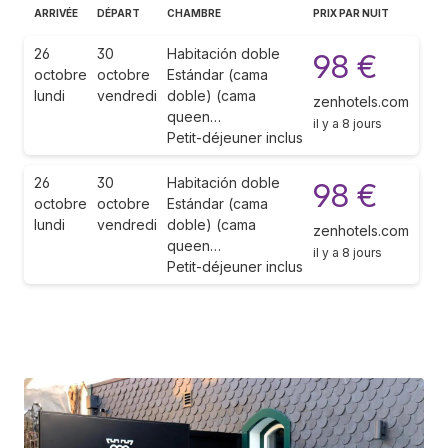
ARRIVÉE
DÉPART
CHAMBRE
PRIX PAR NUIT
26
30
Habitación doble
98 €
octobre
octobre
Estándar (cama
lundi
vendredi
doble) (cama
zenhotels.com
queen…
il y a 8 jours
Petit-déjeuner inclus
26
30
Habitación doble
98 €
octobre
octobre
Estándar (cama
lundi
vendredi
doble) (cama
zenhotels.com
queen…
il y a 8 jours
Petit-déjeuner inclus