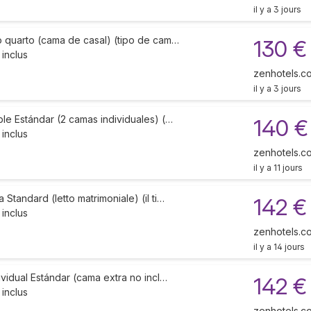
il y a 3 jours
o quarto (cama de casal) (tipo de cam…
130 €
 inclus
zenhotels.c
il y a 3 jours
le Estándar (2 camas individuales) (…
140 €
 inclus
zenhotels.c
il y a 11 jours
Standard (letto matrimoniale) (il ti…
142 €
 inclus
zenhotels.c
il y a 14 jours
ividual Estándar (cama extra no incl…
142 €
 inclus
zenhotels.c