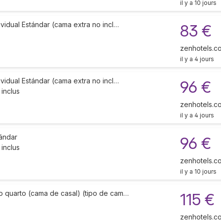
il y a 10 jours
ividual Estándar (cama extra no incl…
83 €
zenhotels.c
il y a 4 jours
ividual Estándar (cama extra no incl…
96 €
 inclus
zenhotels.c
il y a 4 jours
tándar
96 €
 inclus
zenhotels.c
il y a 10 jours
o quarto (cama de casal) (tipo de cam…
115 €
zenhotels.c