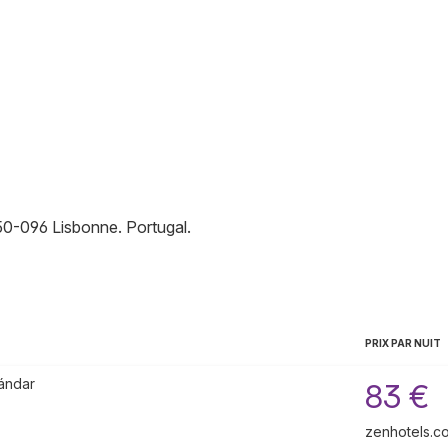
50-096
Lisbonne
.
Portugal
.
PRIX PAR NUIT
tándar
83 €
zenhotels.c