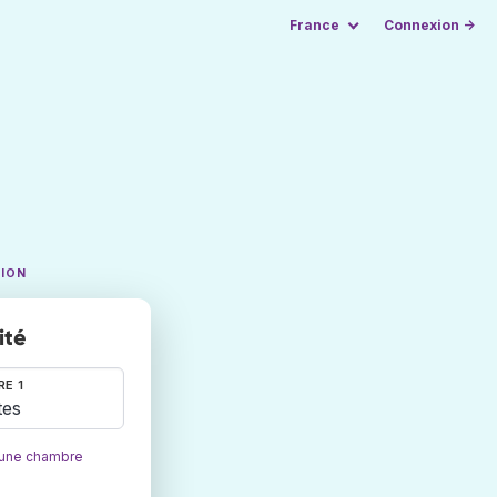
France
Connexion →
TION
ité
E 1
tes
 une chambre