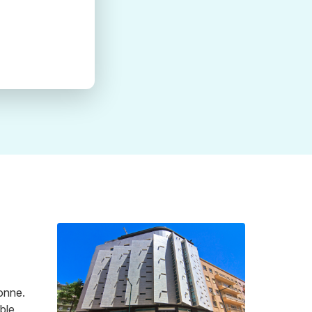
onne.
ble