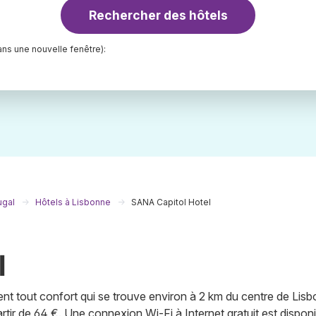
Rechercher des hôtels
ns une nouvelle fenêtre):
ugal
Hôtels à Lisbonne
SANA Capitol Hotel
l
ent tout confort qui se trouve environ à 2 km du centre de Lisb
rtir de 64 €. Une connexion Wi-Fi à Internet gratuit est disponi