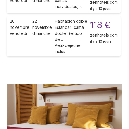
vendredi
dimanche
camas
zenhotels.com
individuales) (…
il y a 10 jours
20
22
Habitación doble
118 €
novembre
novembre
Estándar (cama
vendredi
dimanche
doble) (el tipo
zenhotels.com
de…
il y a 10 jours
Petit-déjeuner
inclus