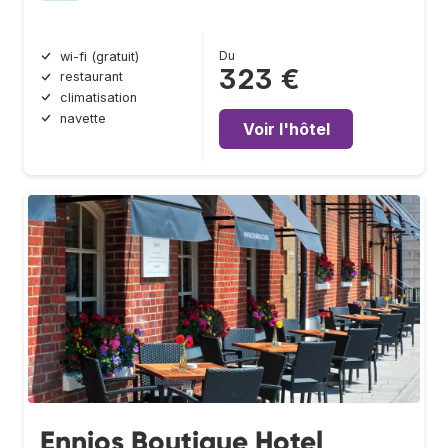
Du
wi-fi (gratuit)
323 €
restaurant
climatisation
navette
Voir l'hôtel
Ennios Boutique Hotel