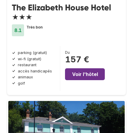
The Elizabeth House Hotel
★★★
Très bon
8.1
Du
parking (gratuit)
157 €
wi-fi (gratuit)
restaurant
accès handicapés
Voir l'hôtel
animaux
golf