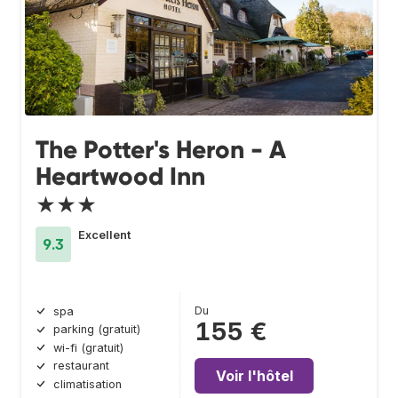
The Potter's Heron - A
Heartwood Inn
★★★
Excellent
9.3
Du
spa
155 €
parking (gratuit)
wi-fi (gratuit)
restaurant
Voir l'hôtel
climatisation