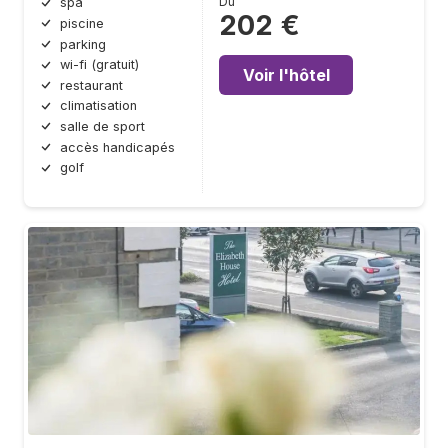
Du
spa
202 €
piscine
parking
wi-fi (gratuit)
Voir l'hôtel
restaurant
climatisation
salle de sport
accès handicapés
golf