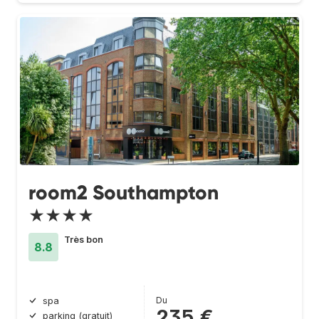
room2 Southampton
★★★★
Très bon
8.8
Du
spa
235 €
parking (gratuit)