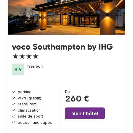
voco Southampton by IHG
★★★★
Très bon
8.9
Du
parking
260 €
wi-fi (gratuit)
restaurant
climatisation
Voir l'hôtel
salle de sport
accès handicapés