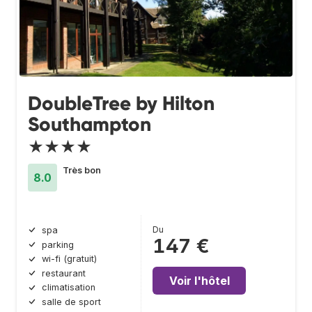
DoubleTree by Hilton
Southampton
★★★★
Très bon
8.0
Du
spa
147 €
parking
wi-fi (gratuit)
restaurant
Voir l'hôtel
climatisation
salle de sport