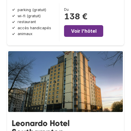
Du
parking (gratuit)
138 €
wi-fi (gratuit)
restaurant
accès handicapés
Voir l'hôtel
animaux
Leonardo Hotel