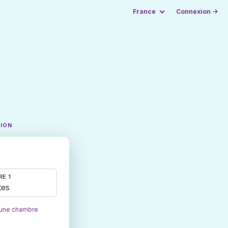
France
Connexion →
TION
E 1
tes
 une chambre