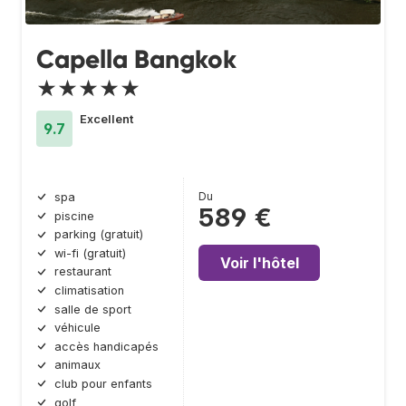
Capella Bangkok
★★★★★
Excellent
9.7
Du
spa
589 €
piscine
parking (gratuit)
wi-fi (gratuit)
Voir l'hôtel
restaurant
climatisation
salle de sport
véhicule
accès handicapés
animaux
club pour enfants
golf