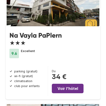
Na Vayla PaPlern
★★★
Excellent
9.6
Du
parking (gratuit)
34 €
wi-fi (gratuit)
climatisation
club pour enfants
Voir l'hôtel