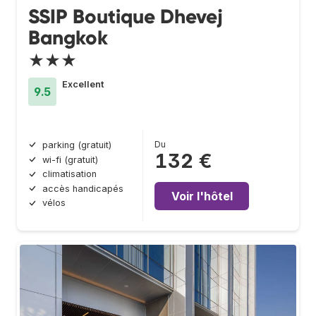
SSIP Boutique Dhevej
Bangkok
★★★
Excellent
9.5
Du
parking (gratuit)
132 €
wi-fi (gratuit)
climatisation
accès handicapés
Voir l'hôtel
vélos