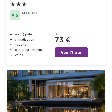
★★★
Excellent
9.6
Du
wi-fi (gratuit)
73 €
climatisation
navette
club pour enfants
Voir l'hôtel
vélos