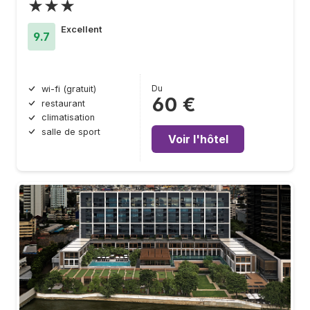
★★★
Excellent
9.7
Du
wi-fi (gratuit)
60 €
restaurant
climatisation
salle de sport
Voir l'hôtel