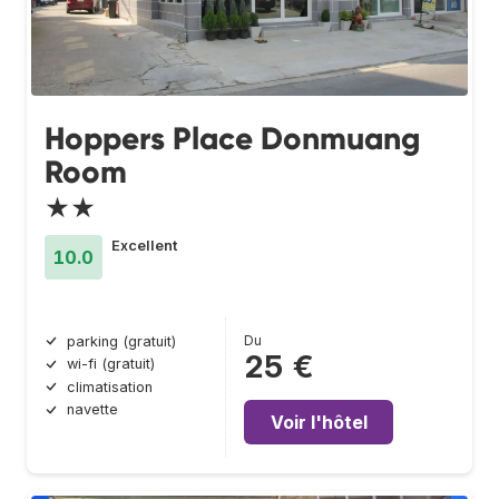
Hoppers Place Donmuang
Room
★★
Excellent
10.0
Du
parking (gratuit)
25 €
wi-fi (gratuit)
climatisation
navette
Voir l'hôtel