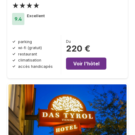
★★★★
Excellent
9.4
Du
parking
220 €
wi-fi (gratuit)
restaurant
climatisation
Voir l'hôtel
accès handicapés