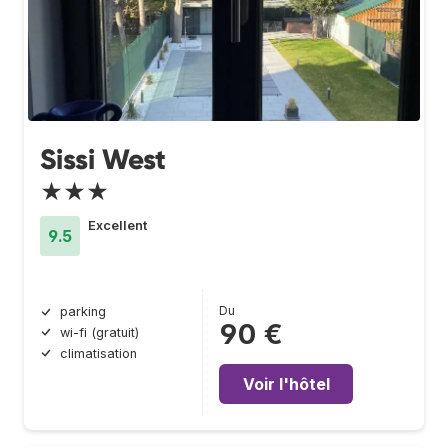
Sissi West
★★★
Excellent
9.5
Du
parking
90 €
wi-fi (gratuit)
climatisation
Voir l'hôtel