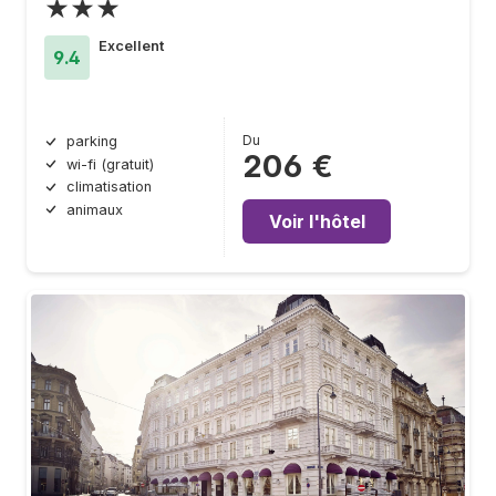
★★★
Excellent
9.4
Du
parking
206 €
wi-fi (gratuit)
climatisation
animaux
Voir l'hôtel