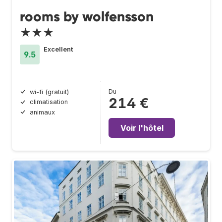
rooms by wolfensson
★★★
Excellent
9.5
Du
wi-fi (gratuit)
214 €
climatisation
animaux
Voir l'hôtel