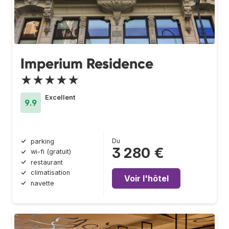
Imperium Residence
★★★★★
Excellent
9.9
Du
parking
3 280 €
wi-fi (gratuit)
restaurant
climatisation
Voir l'hôtel
navette