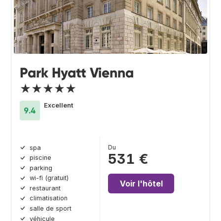
Park Hyatt Vienna
★★★★★
Excellent
9.4
Du
spa
531 €
piscine
parking
wi-fi (gratuit)
Voir l'hôtel
restaurant
climatisation
salle de sport
véhicule