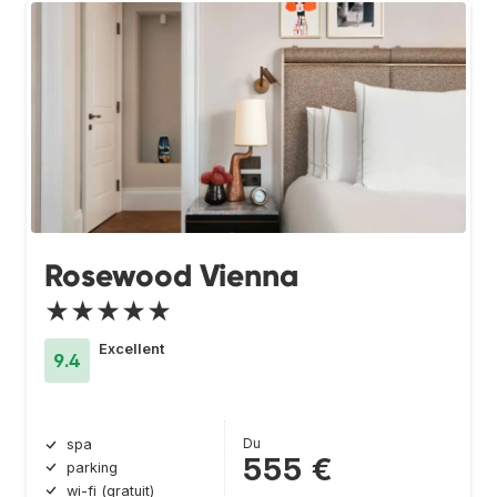
Rosewood Vienna
★★★★★
Excellent
9.4
Du
spa
555 €
parking
wi-fi (gratuit)