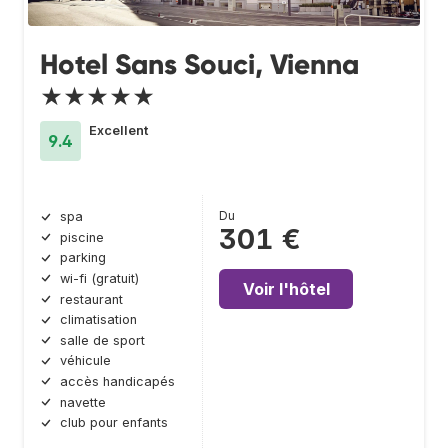
Hotel Sans Souci, Vienna
★★★★★
Excellent
9.4
Du
spa
301 €
piscine
parking
wi-fi (gratuit)
Voir l'hôtel
restaurant
climatisation
salle de sport
véhicule
accès handicapés
navette
club pour enfants