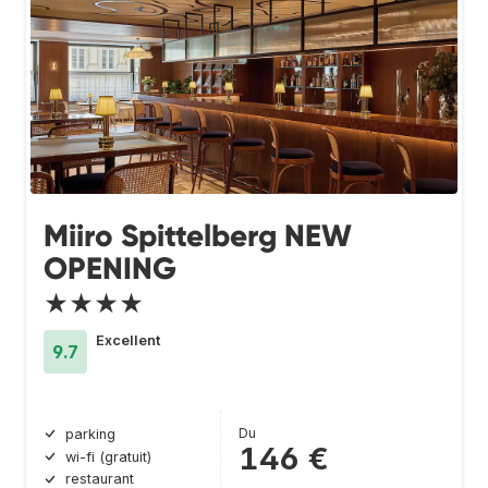
Miiro Spittelberg NEW
OPENING
★★★★
Excellent
9.7
Du
parking
146 €
wi-fi (gratuit)
restaurant