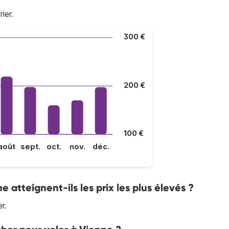
ier.
300 €
200 €
100 €
août
sept.
oct.
nov.
déc.
ne atteignent-ils les prix les plus élevés ?
r.