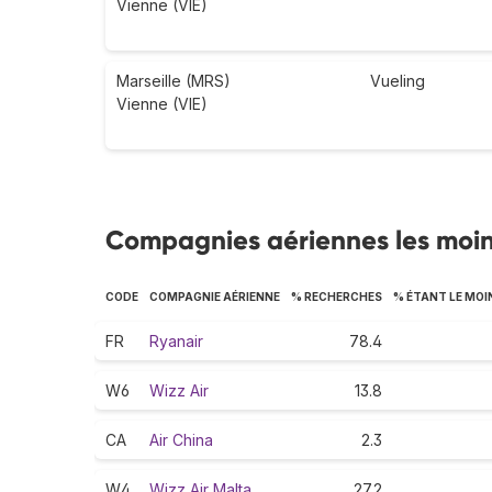
Vienne (VIE)
Marseille (MRS)
Vueling
Vienne (VIE)
Compagnies aériennes les moin
CODE
COMPAGNIE AÉRIENNE
% RECHERCHES
% ÉTANT LE MOI
FR
Ryanair
78.4
W6
Wizz Air
13.8
CA
Air China
2.3
W4
Wizz Air Malta
27.2