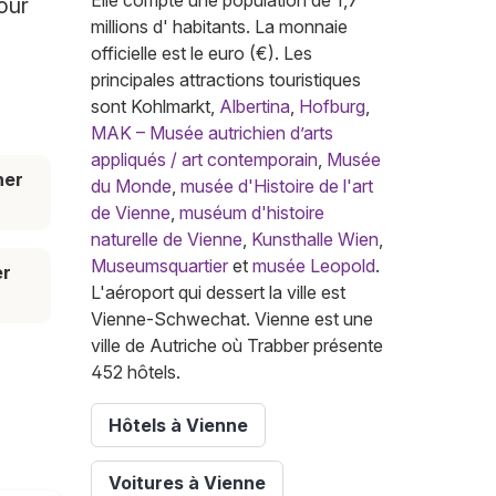
Elle compte une population de 1,7
our
millions d' habitants. La monnaie
officielle est le euro (€). Les
principales attractions touristiques
sont Kohlmarkt,
Albertina
,
Hofburg
,
MAK – Musée autrichien d’arts
appliqués / art contemporain
,
Musée
her
du Monde
,
musée d'Histoire de l'art
de Vienne
,
muséum d'histoire
naturelle de Vienne
,
Kunsthalle Wien
,
Museumsquartier
et
musée Leopold
.
er
L'aéroport qui dessert la ville est
Vienne-Schwechat. Vienne est une
ville de Autriche où Trabber présente
452 hôtels.
Hôtels à Vienne
Voitures à Vienne