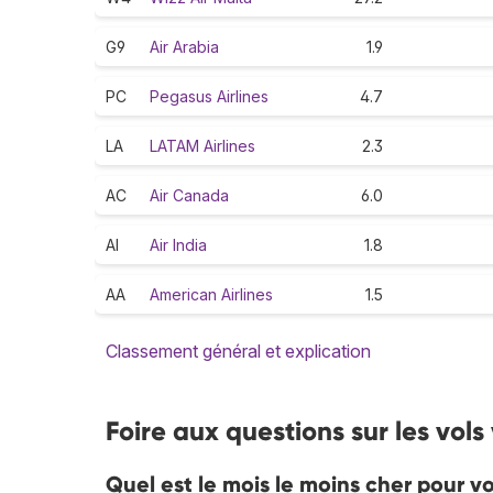
G9
Air Arabia
1.9
PC
Pegasus Airlines
4.7
LA
LATAM Airlines
2.3
AC
Air Canada
6.0
AI
Air India
1.8
AA
American Airlines
1.5
Classement général et explication
Foire aux questions sur les vols
Quel est le mois le moins cher pour v