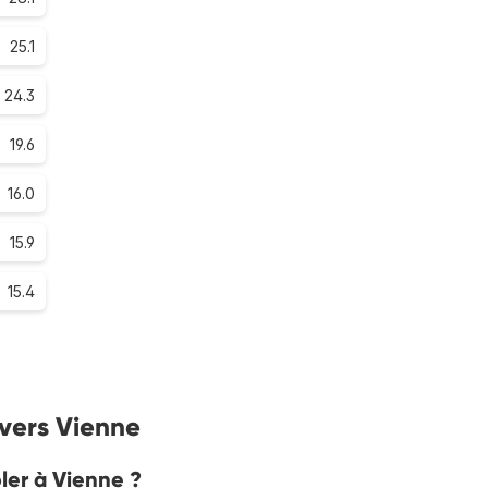
25.1
24.3
19.6
16.0
15.9
15.4
 vers Vienne
oler à Vienne ?