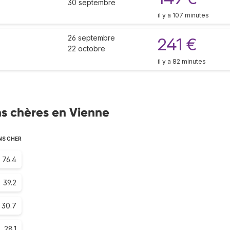
30 septembre
il y a 107 minutes
26 septembre
241 €
22 octobre
il y a 82 minutes
s chères en Vienne
NS CHER
76.4
39.2
30.7
28.1