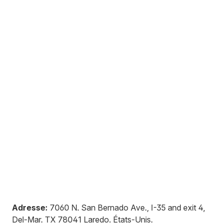
Adresse:
7060 N. San Bernado Ave., I-35 and exit 4,
Del-Mar
.
TX 78041
Laredo
.
États-Unis
.