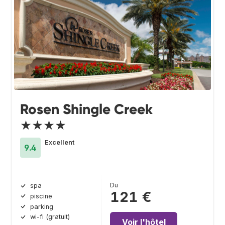
Rosen Shingle Creek
★★★★
Excellent
9.4
Du
spa
121 €
piscine
parking
wi-fi (gratuit)
Voir l'hôtel