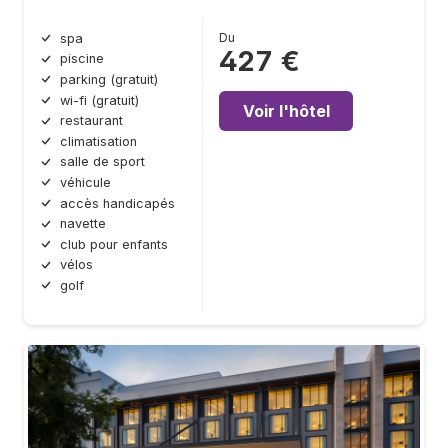
Du
spa
427 €
piscine
parking (gratuit)
wi-fi (gratuit)
Voir l'hôtel
restaurant
climatisation
salle de sport
véhicule
accès handicapés
navette
club pour enfants
vélos
golf