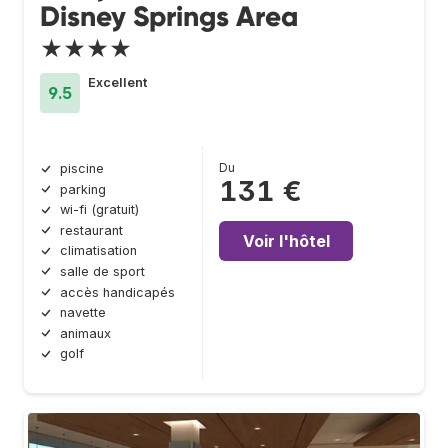
Disney Springs Area
★★★★
Excellent
9.5
Du
piscine
131 €
parking
wi-fi (gratuit)
restaurant
Voir l'hôtel
climatisation
salle de sport
accès handicapés
navette
animaux
golf