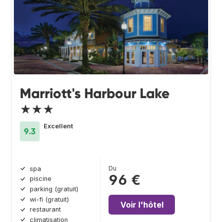
Marriott's Harbour Lake
★★★
Excellent
9.3
Du
spa
96 €
piscine
parking (gratuit)
wi-fi (gratuit)
Voir l'hôtel
restaurant
climatisation