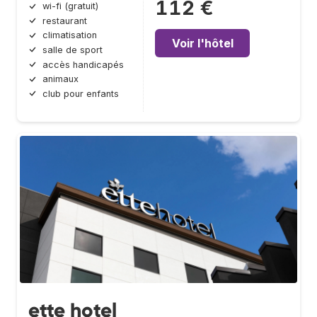
112 €
wi-fi (gratuit)
restaurant
climatisation
Voir l'hôtel
salle de sport
accès handicapés
animaux
club pour enfants
ette hotel