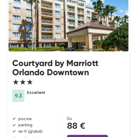
Courtyard by Marriott
Orlando Downtown
★★★
Excellent
9.3
Du
piscine
88 €
parking
wi-fi (gratuit)