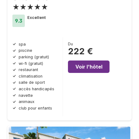
★★★★★
Excellent
9.3
Du
spa
222 €
piscine
parking (gratuit)
wi-fi (gratuit)
Voir l'hôtel
restaurant
climatisation
salle de sport
accès handicapés
navette
animaux
club pour enfants