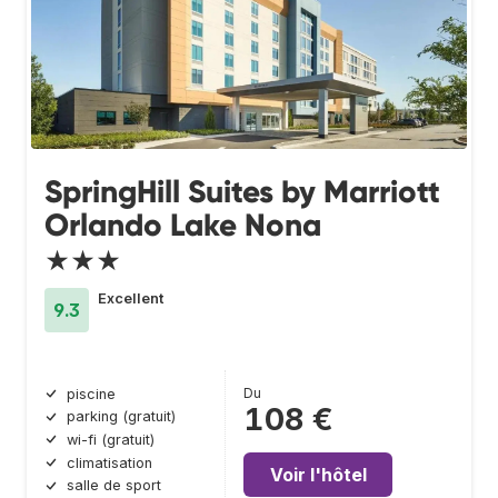
SpringHill Suites by Marriott
Orlando Lake Nona
★★★
Excellent
9.3
Du
piscine
108 €
parking (gratuit)
wi-fi (gratuit)
climatisation
Voir l'hôtel
salle de sport