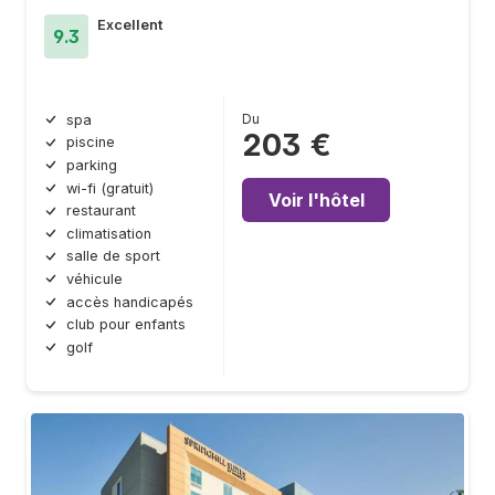
Excellent
9.3
Du
spa
203 €
piscine
parking
wi-fi (gratuit)
Voir l'hôtel
restaurant
climatisation
salle de sport
véhicule
accès handicapés
club pour enfants
golf