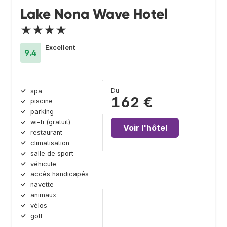
Lake Nona Wave Hotel
★★★★
Excellent
9.4
Du
spa
162 €
piscine
parking
wi-fi (gratuit)
Voir l'hôtel
restaurant
climatisation
salle de sport
véhicule
accès handicapés
navette
animaux
vélos
golf