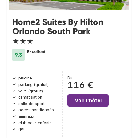
Home2 Suites By Hilton
Orlando South Park
★★★
Excellent
9.3
Du
piscine
116 €
parking (gratuit)
wi-fi (gratuit)
climatisation
Voir l'hôtel
salle de sport
accès handicapés
animaux
club pour enfants
golf