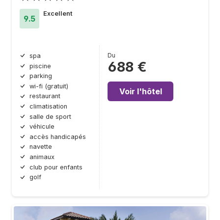
Excellent
9.5
Du
spa
688 €
piscine
parking
wi-fi (gratuit)
Voir l'hôtel
restaurant
climatisation
salle de sport
véhicule
accès handicapés
navette
animaux
club pour enfants
golf