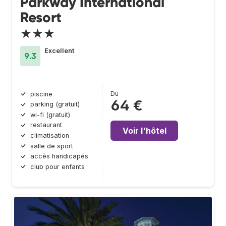
Parkway International
Resort
★★★
Excellent
9.3
Du
piscine
64 €
parking (gratuit)
wi-fi (gratuit)
restaurant
Voir l'hôtel
climatisation
salle de sport
accès handicapés
club pour enfants