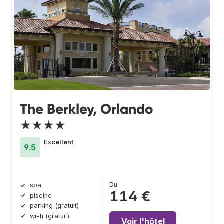
The Berkley, Orlando
★★★★
Excellent
9.5
Du
spa
114 €
piscine
parking (gratuit)
wi-fi (gratuit)
Voir l'hôtel