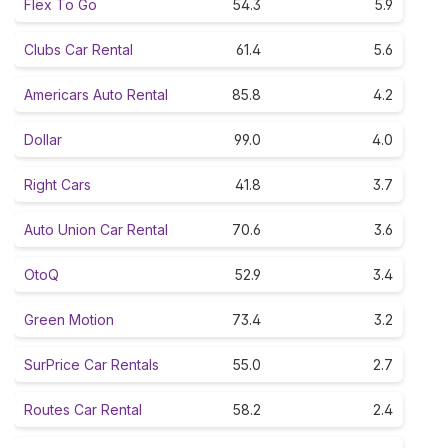
Flex To Go
54.3
5.9
Clubs Car Rental
61.4
5.6
Americars Auto Rental
85.8
4.2
Dollar
99.0
4.0
Right Cars
41.8
3.7
Auto Union Car Rental
70.6
3.6
OtoQ
52.9
3.4
Green Motion
73.4
3.2
SurPrice Car Rentals
55.0
2.7
Routes Car Rental
58.2
2.4