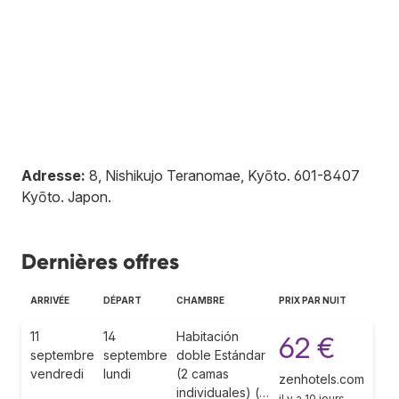
Adresse:
8, Nishikujo Teranomae, Kyōto
.
601-8407
Kyōto
.
Japon
.
Dernières offres
ARRIVÉE
DÉPART
CHAMBRE
PRIX PAR NUIT
11
14
Habitación
62 €
septembre
septembre
doble Estándar
vendredi
lundi
(2 camas
zenhotels.com
individuales) (…
il y a 10 jours