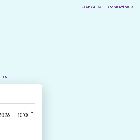
France
Connexion →
TION