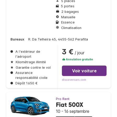
5 places
5 portes
2 bagages
Manuelle
Essence
Climatisation
Bureaux
R. Da Telheira 45, 4455-562 Perafita
3 €
●
A l'extérieur de
/ jour
l'aéroport
Annulation gratuite
★
Kilométrage illimité
★
Garantie contre le vol
Voir voiture
●
Assurance
responsabilité civile
discovercars.com
●
Dépôt 1 650 €
Pro Rent
Fiat 500X
10 - 16 septembre