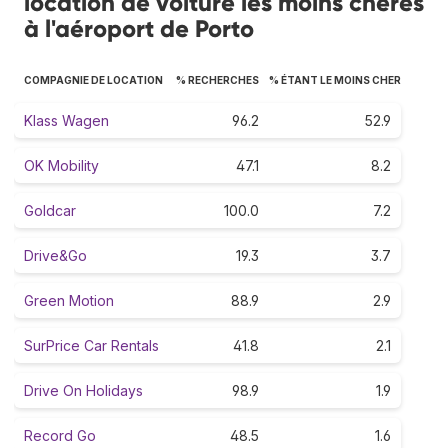
location de voiture les moins chères
à l'aéroport de Porto
COMPAGNIE DE LOCATION
% RECHERCHES
% ÉTANT LE MOINS CHER
Klass Wagen
96.2
52.9
OK Mobility
47.1
8.2
Goldcar
100.0
7.2
Drive&Go
19.3
3.7
Green Motion
88.9
2.9
SurPrice Car Rentals
41.8
2.1
Drive On Holidays
98.9
1.9
Record Go
48.5
1.6