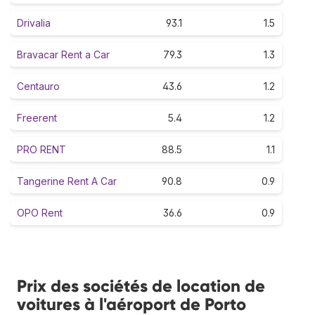
Drivalia
93.1
1.5
Bravacar Rent a Car
79.3
1.3
Centauro
43.6
1.2
Freerent
5.4
1.2
PRO RENT
88.5
1.1
Tangerine Rent A Car
90.8
0.9
OPO Rent
36.6
0.9
Prix des sociétés de location de
voitures à l'aéroport de Porto