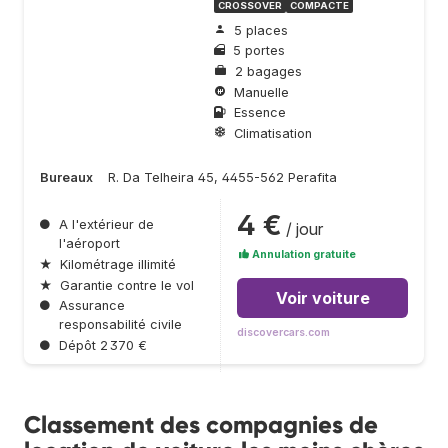
CROSSOVER
COMPACTE
5 places
5 portes
2 bagages
Manuelle
Essence
Climatisation
Bureaux
R. Da Telheira 45, 4455-562 Perafita
4 €
●
A l'extérieur de
/ jour
l'aéroport
Annulation gratuite
★
Kilométrage illimité
★
Garantie contre le vol
Voir voiture
●
Assurance
responsabilité civile
discovercars.com
●
Dépôt 2 370 €
Classement des compagnies de