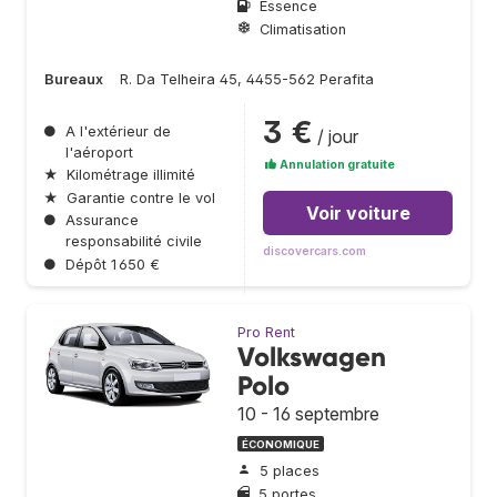
Essence
Climatisation
Bureaux
R. Da Telheira 45, 4455-562 Perafita
3 €
●
A l'extérieur de
/ jour
l'aéroport
Annulation gratuite
★
Kilométrage illimité
★
Garantie contre le vol
Voir voiture
●
Assurance
responsabilité civile
discovercars.com
●
Dépôt 1 650 €
Pro Rent
Volkswagen
Polo
10 - 16 septembre
ÉCONOMIQUE
5 places
5 portes