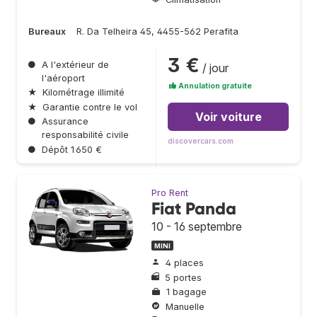
Bureaux
R. Da Telheira 45, 4455-562 Perafita
3 €
●
A l'extérieur de
/ jour
l'aéroport
Annulation gratuite
★
Kilométrage illimité
★
Garantie contre le vol
Voir voiture
●
Assurance
responsabilité civile
discovercars.com
●
Dépôt 1 650 €
Pro Rent
Fiat Panda
10 - 16 septembre
MINI
4 places
5 portes
1 bagage
Manuelle