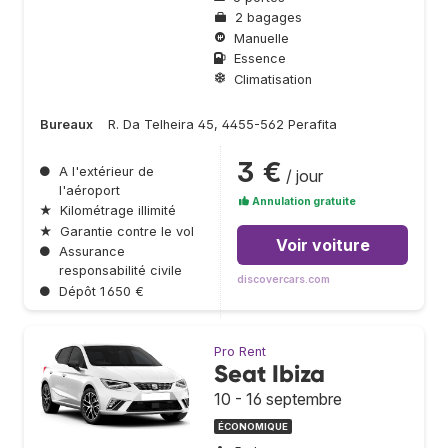
2 bagages
Manuelle
Essence
Climatisation
Bureaux
R. Da Telheira 45, 4455-562 Perafita
3 €
●
A l'extérieur de
/ jour
l'aéroport
Annulation gratuite
★
Kilométrage illimité
★
Garantie contre le vol
Voir voiture
●
Assurance
responsabilité civile
discovercars.com
●
Dépôt 1 650 €
Pro Rent
Seat Ibiza
10 - 16 septembre
ÉCONOMIQUE